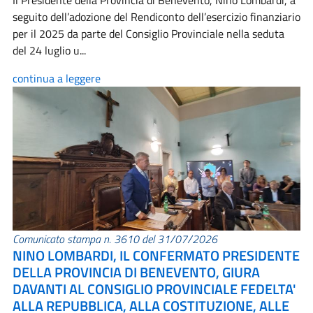
Il Presidente della Provincia di Benevento, Nino Lombardi, a
seguito dell’adozione del Rendiconto dell’esercizio finanziario
per il 2025 da parte del Consiglio Provinciale nella seduta
del 24 luglio u...
continua a leggere
Comunicato stampa n. 3610 del 31/07/2026
NINO LOMBARDI, IL CONFERMATO PRESIDENTE
DELLA PROVINCIA DI BENEVENTO, GIURA
DAVANTI AL CONSIGLIO PROVINCIALE FEDELTA'
ALLA REPUBBLICA, ALLA COSTITUZIONE, ALLE