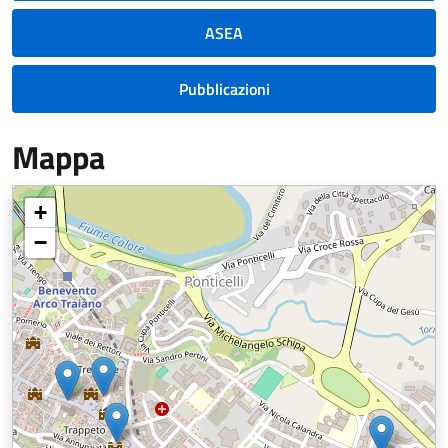
ASEA
Pubblicazioni
Mappa
+
−