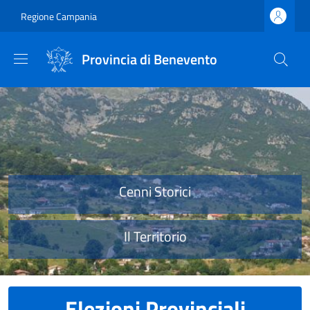
Salta al contenuto principale
Skip to footer content
Regione Campania
Provincia di Benevento
Provincia di Benevento
Cenni Storici
Il Territorio
Elezioni Provinciali