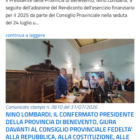
Il Presidente della Provincia di Benevento, Nino Lombardi, a
seguito dell’adozione del Rendiconto dell’esercizio finanziario
per il 2025 da parte del Consiglio Provinciale nella seduta
del 24 luglio u...
continua a leggere
Comunicato stampa n. 3610 del 31/07/2026
NINO LOMBARDI, IL CONFERMATO PRESIDENTE
DELLA PROVINCIA DI BENEVENTO, GIURA
DAVANTI AL CONSIGLIO PROVINCIALE FEDELTA'
ALLA REPUBBLICA, ALLA COSTITUZIONE, ALLE