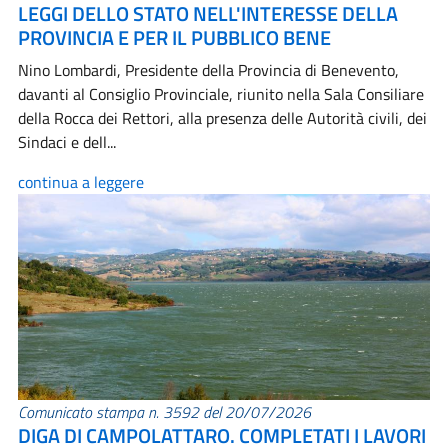
LEGGI DELLO STATO NELL'INTERESSE DELLA
PROVINCIA E PER IL PUBBLICO BENE
Nino Lombardi, Presidente della Provincia di Benevento,
davanti al Consiglio Provinciale, riunito nella Sala Consiliare
della Rocca dei Rettori, alla presenza delle Autorità civili, dei
Sindaci e dell...
continua a leggere
Comunicato stampa n. 3592 del 20/07/2026
DIGA DI CAMPOLATTARO. COMPLETATI I LAVORI