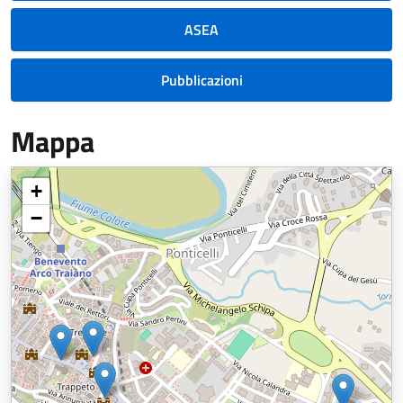
ASEA
Pubblicazioni
Mappa
+
−