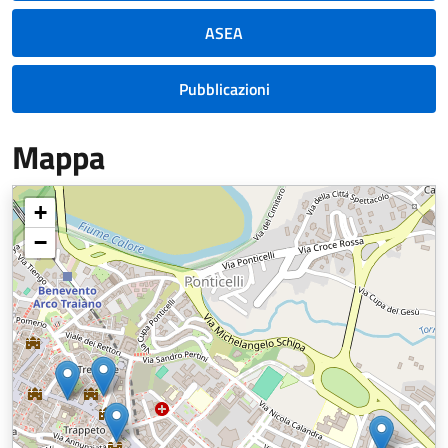
ASEA
Pubblicazioni
Mappa
+
−