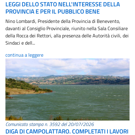
LEGGI DELLO STATO NELL'INTERESSE DELLA
PROVINCIA E PER IL PUBBLICO BENE
Nino Lombardi, Presidente della Provincia di Benevento,
davanti al Consiglio Provinciale, riunito nella Sala Consiliare
della Rocca dei Rettori, alla presenza delle Autorità civili, dei
Sindaci e dell...
continua a leggere
Comunicato stampa n. 3592 del 20/07/2026
DIGA DI CAMPOLATTARO. COMPLETATI I LAVORI