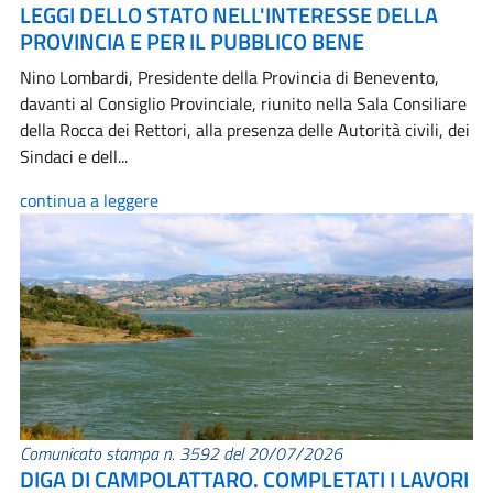
LEGGI DELLO STATO NELL'INTERESSE DELLA
PROVINCIA E PER IL PUBBLICO BENE
Nino Lombardi, Presidente della Provincia di Benevento,
davanti al Consiglio Provinciale, riunito nella Sala Consiliare
della Rocca dei Rettori, alla presenza delle Autorità civili, dei
Sindaci e dell...
continua a leggere
Comunicato stampa n. 3592 del 20/07/2026
DIGA DI CAMPOLATTARO. COMPLETATI I LAVORI