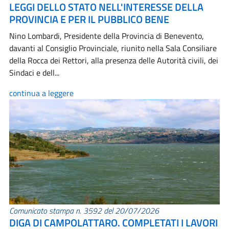
LEGGI DELLO STATO NELL'INTERESSE DELLA
PROVINCIA E PER IL PUBBLICO BENE
Nino Lombardi, Presidente della Provincia di Benevento,
davanti al Consiglio Provinciale, riunito nella Sala Consiliare
della Rocca dei Rettori, alla presenza delle Autorità civili, dei
Sindaci e dell...
continua a leggere
Comunicato stampa n. 3592 del 20/07/2026
DIGA DI CAMPOLATTARO. COMPLETATI I LAVORI