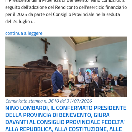
Il Presidente della Provincia di Benevento, Nino Lombardi, a
seguito dell’adozione del Rendiconto dell’esercizio finanziario
per il 2025 da parte del Consiglio Provinciale nella seduta
del 24 luglio u...
continua a leggere
Comunicato stampa n. 3610 del 31/07/2026
NINO LOMBARDI, IL CONFERMATO PRESIDENTE
DELLA PROVINCIA DI BENEVENTO, GIURA
DAVANTI AL CONSIGLIO PROVINCIALE FEDELTA'
ALLA REPUBBLICA, ALLA COSTITUZIONE, ALLE