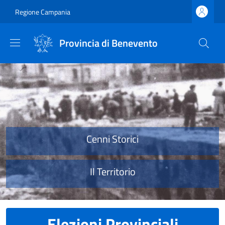
Salta al contenuto principale
Skip to footer content
Regione Campania
Provincia di Benevento
Provincia di Benevento
Cenni Storici
Il Territorio
Elezioni Provinciali