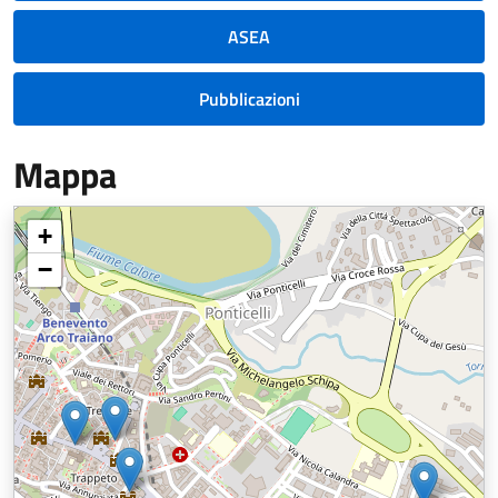
ASEA
Pubblicazioni
Mappa
+
−