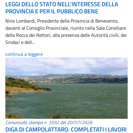
LEGGI DELLO STATO NELL'INTERESSE DELLA
PROVINCIA E PER IL PUBBLICO BENE
Nino Lombardi, Presidente della Provincia di Benevento,
davanti al Consiglio Provinciale, riunito nella Sala Consiliare
della Rocca dei Rettori, alla presenza delle Autorità civili, dei
Sindaci e dell...
continua a leggere
Comunicato stampa n. 3592 del 20/07/2026
DIGA DI CAMPOLATTARO. COMPLETATI I LAVORI