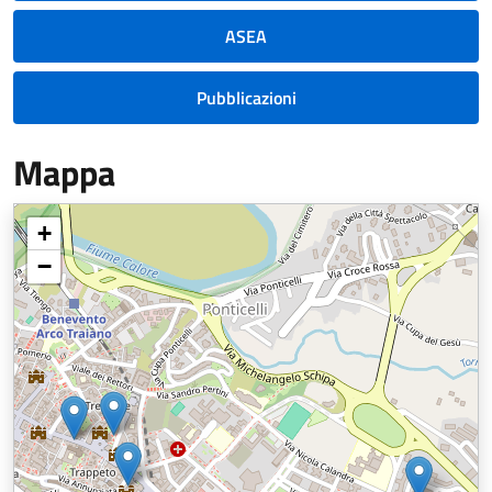
ASEA
Pubblicazioni
Mappa
+
−