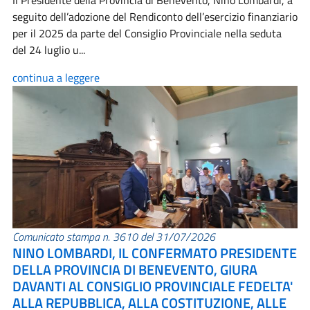
Il Presidente della Provincia di Benevento, Nino Lombardi, a
seguito dell’adozione del Rendiconto dell’esercizio finanziario
per il 2025 da parte del Consiglio Provinciale nella seduta
del 24 luglio u...
continua a leggere
Comunicato stampa n. 3610 del 31/07/2026
NINO LOMBARDI, IL CONFERMATO PRESIDENTE
DELLA PROVINCIA DI BENEVENTO, GIURA
DAVANTI AL CONSIGLIO PROVINCIALE FEDELTA'
ALLA REPUBBLICA, ALLA COSTITUZIONE, ALLE