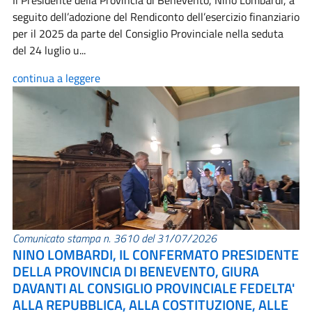
Il Presidente della Provincia di Benevento, Nino Lombardi, a
seguito dell’adozione del Rendiconto dell’esercizio finanziario
per il 2025 da parte del Consiglio Provinciale nella seduta
del 24 luglio u...
continua a leggere
Comunicato stampa n. 3610 del 31/07/2026
NINO LOMBARDI, IL CONFERMATO PRESIDENTE
DELLA PROVINCIA DI BENEVENTO, GIURA
DAVANTI AL CONSIGLIO PROVINCIALE FEDELTA'
ALLA REPUBBLICA, ALLA COSTITUZIONE, ALLE