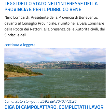
LEGGI DELLO STATO NELL'INTERESSE DELLA
PROVINCIA E PER IL PUBBLICO BENE
Nino Lombardi, Presidente della Provincia di Benevento,
davanti al Consiglio Provinciale, riunito nella Sala Consiliare
della Rocca dei Rettori, alla presenza delle Autorità civili, dei
Sindaci e dell...
continua a leggere
Comunicato stampa n. 3592 del 20/07/2026
DIGA DI CAMPOLATTARO. COMPLETATI I LAVORI