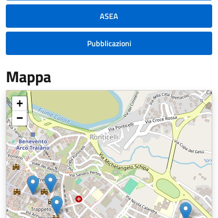
ASEA
Pubblicazioni
Mappa
+
−