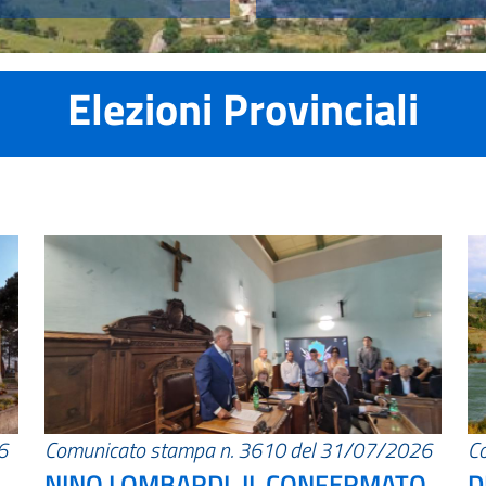
Elezioni Provinciali
6
Comunicato stampa n. 3610 del 31/07/2026
C
NINO LOMBARDI, IL CONFERMATO
D