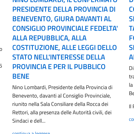
PRESIDENTE DELLA PROVINCIA DI
C
BENEVENTO, GIURA DAVANTI AL
S
CONSIGLIO PROVINCIALE FEDELTA'
T
ALLA REPUBBLICA, ALLA
F
COSTITUZIONE, ALLE LEGGI DELLO
S
no
STATO NELL'INTERESSE DELLA
A
PROVINCIA E PER IL PUBBLICO
5
Di
BENE
tr
la
Nino Lombardi, Presidente della Provincia di
B
Benevento, davanti al Consiglio Provinciale,
riunito nella Sala Consiliare della Rocca dei
Il
Rettori, alla presenza delle Autorità civili, dei
co
Sindaci e dell...
continua a leggere