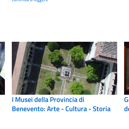
I Musei della Provincia di
G
Benevento: Arte - Cultura - Storia
d