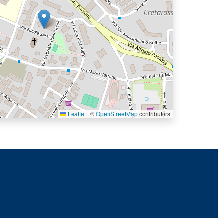
Leaflet
|
©
OpenStreetMap
contributors