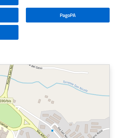
PagoPA