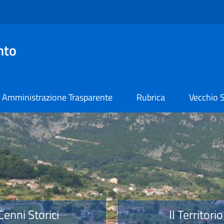
nto
Amministrazione Trasparente
Rubrica
Vecchio S
o
Cenni Storici
Il Territorio