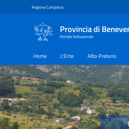
Salta al contenuto principale
Skip to footer content
Regione Campania
Provincia di Beneve
Portale Istituzionale
Home
L'Ente
Albo Pretorio
Provincia di Benevent