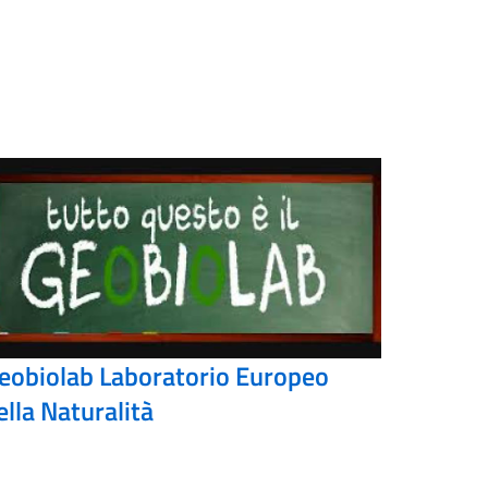
eobiolab Laboratorio Europeo
ella Naturalità