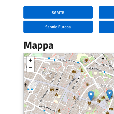
SAMTE
Sannio Europa
Mappa
+
−