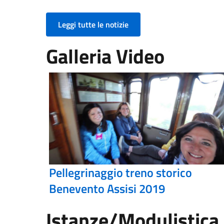
Leggi tutte le notizie
Galleria Video
Pellegrinaggio treno storico
Benevento Assisi 2019
Istanze/Modulistica