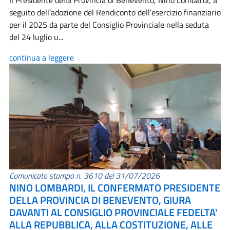
Il Presidente della Provincia di Benevento, Nino Lombardi, a
seguito dell’adozione del Rendiconto dell’esercizio finanziario
per il 2025 da parte del Consiglio Provinciale nella seduta
del 24 luglio u...
continua a leggere
Comunicato stampa n. 3610 del 31/07/2026
NINO LOMBARDI, IL CONFERMATO PRESIDENTE
DELLA PROVINCIA DI BENEVENTO, GIURA
DAVANTI AL CONSIGLIO PROVINCIALE FEDELTA'
ALLA REPUBBLICA, ALLA COSTITUZIONE, ALLE