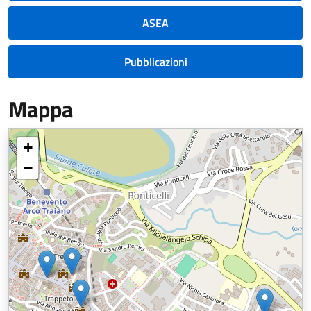
ASEA
Pubblicazioni
Mappa
+
−