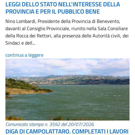
LEGGI DELLO STATO NELL'INTERESSE DELLA
PROVINCIA E PER IL PUBBLICO BENE
Nino Lombardi, Presidente della Provincia di Benevento,
davanti al Consiglio Provinciale, riunito nella Sala Consiliare
della Rocca dei Rettori, alla presenza delle Autorità civili, dei
Sindaci e dell...
continua a leggere
Comunicato stampa n. 3592 del 20/07/2026
DIGA DI CAMPOLATTARO. COMPLETATI I LAVORI