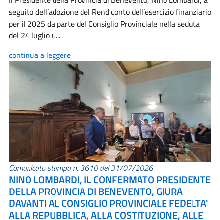
Il Presidente della Provincia di Benevento, Nino Lombardi, a
seguito dell’adozione del Rendiconto dell’esercizio finanziario
per il 2025 da parte del Consiglio Provinciale nella seduta
del 24 luglio u...
continua a leggere
Comunicato stampa n. 3610 del 31/07/2026
NINO LOMBARDI, IL CONFERMATO PRESIDENTE
DELLA PROVINCIA DI BENEVENTO, GIURA
DAVANTI AL CONSIGLIO PROVINCIALE FEDELTA'
ALLA REPUBBLICA, ALLA COSTITUZIONE, ALLE