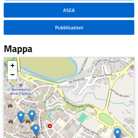
ASEA
Pubblicazioni
Mappa
+
−