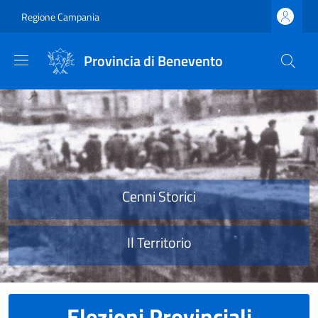
Salta al contenuto principale
Skip to footer content
Regione Campania
Provincia di Benevento
Provincia di Benevento
Cenni Storici
Il Territorio
Elezioni Provinciali