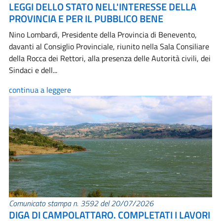
LEGGI DELLO STATO NELL'INTERESSE DELLA
PROVINCIA E PER IL PUBBLICO BENE
Nino Lombardi, Presidente della Provincia di Benevento,
davanti al Consiglio Provinciale, riunito nella Sala Consiliare
della Rocca dei Rettori, alla presenza delle Autorità civili, dei
Sindaci e dell...
continua a leggere
Comunicato stampa n. 3592 del 20/07/2026
DIGA DI CAMPOLATTARO. COMPLETATI I LAVORI