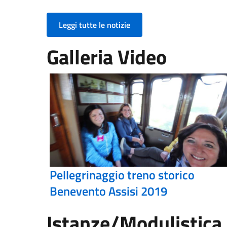
Leggi tutte le notizie
Galleria Video
Pellegrinaggio treno storico
Benevento Assisi 2019
Istanze/Modulistica