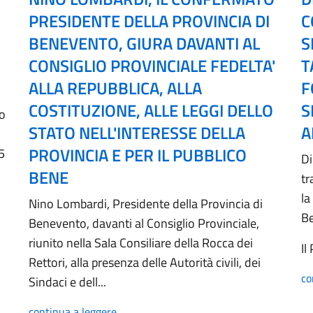
PRESIDENTE DELLA PROVINCIA DI
C
BENEVENTO, GIURA DAVANTI AL
S
CONSIGLIO PROVINCIALE FEDELTA'
T
ALLA REPUBBLICA, ALLA
F
COSTITUZIONE, ALLE LEGGI DELLO
S
no
STATO NELL'INTERESSE DELLA
A
PROVINCIA E PER IL PUBBLICO
5
Di
BENE
tr
la
Nino Lombardi, Presidente della Provincia di
B
Benevento, davanti al Consiglio Provinciale,
riunito nella Sala Consiliare della Rocca dei
Il
Rettori, alla presenza delle Autorità civili, dei
co
Sindaci e dell...
continua a leggere