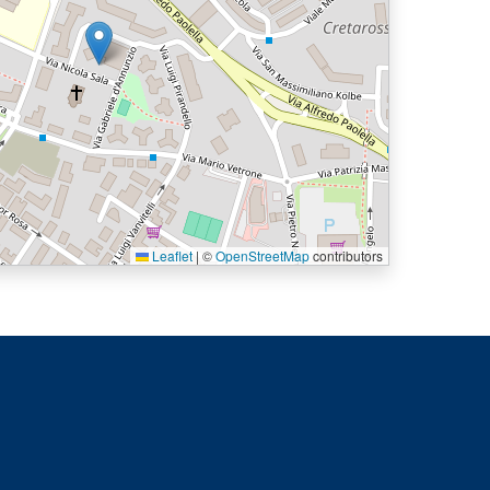
Leaflet
|
©
OpenStreetMap
contributors