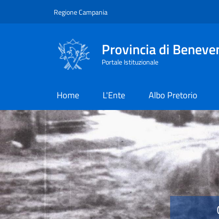
Salta al contenuto principale
Skip to footer content
Regione Campania
Provincia di Beneve
Portale Istituzionale
Home
L'Ente
Albo Pretorio
Provincia di Benevent