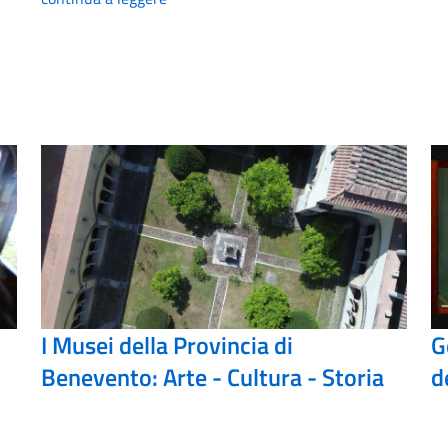
I Musei della Provincia di
G
Benevento: Arte - Cultura - Storia
d