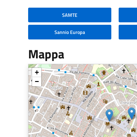
SAMTE
Sannio Europa
Mappa
+
−