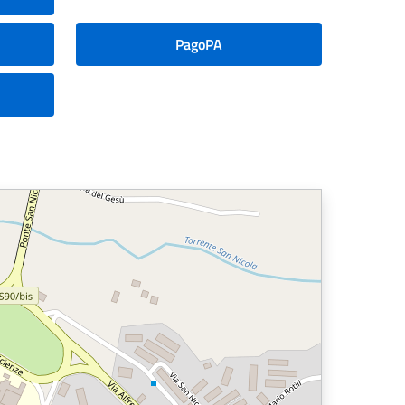
PagoPA