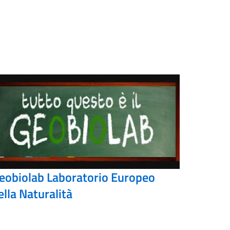
eobiolab Laboratorio Europeo
ella Naturalità