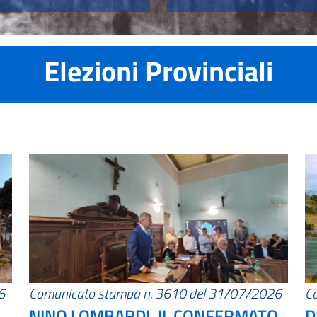
Elezioni Provinciali
6
Comunicato stampa n. 3610 del 31/07/2026
C
NINO LOMBARDI, IL CONFERMATO
D