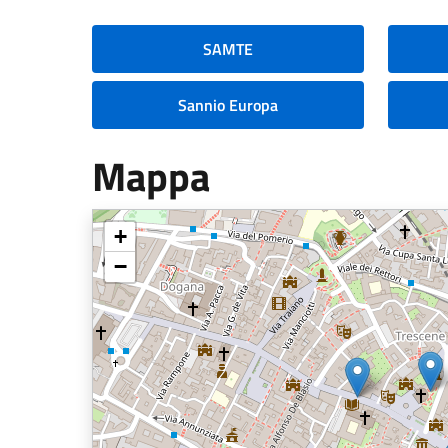
SAMTE
Sannio Europa
Mappa
+
−