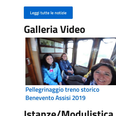
Leggi tutte le notizie
Galleria Video
Pellegrinaggio treno storico
Benevento Assisi 2019
Istanze/Modulistica