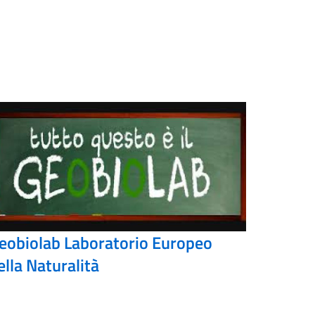
eobiolab Laboratorio Europeo
ella Naturalità