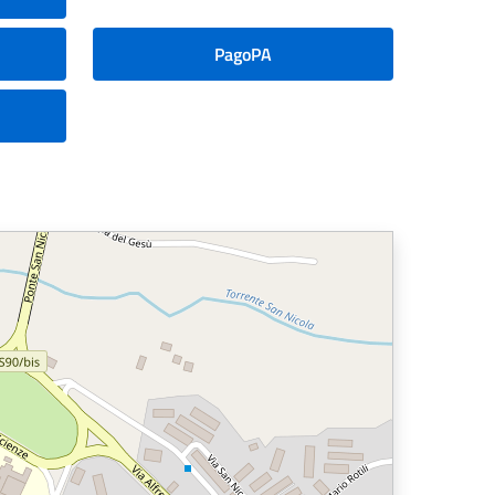
PagoPA