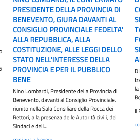
PRESIDENTE DELLA PROVINCIA DI
C
BENEVENTO, GIURA DAVANTI AL
S
CONSIGLIO PROVINCIALE FEDELTA'
T
ALLA REPUBBLICA, ALLA
F
COSTITUZIONE, ALLE LEGGI DELLO
S
no
STATO NELL'INTERESSE DELLA
A
PROVINCIA E PER IL PUBBLICO
5
Di
BENE
tr
la
Nino Lombardi, Presidente della Provincia di
B
Benevento, davanti al Consiglio Provinciale,
riunito nella Sala Consiliare della Rocca dei
Il
Rettori, alla presenza delle Autorità civili, dei
co
Sindaci e dell...
continua a leggere