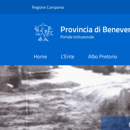
Salta al contenuto principale
Skip to footer content
Regione Campania
Provincia di Beneve
Portale Istituzionale
Home
L'Ente
Albo Pretorio
Provincia di Benevent