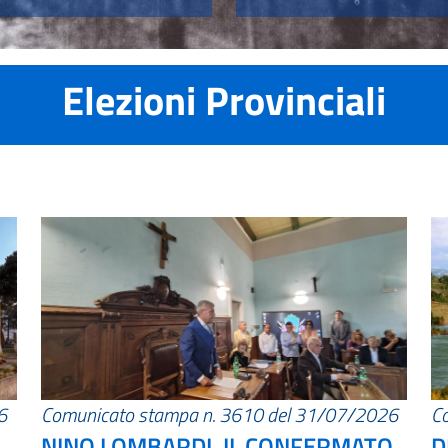
Elezioni Provinciali
6
Comunicato stampa n. 3610 del 31/07/2026
C
NINO LOMBARDI, IL CONFERMATO
D