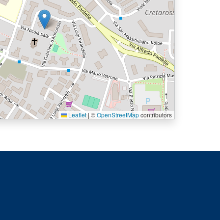
Leaflet
|
©
OpenStreetMap
contributors