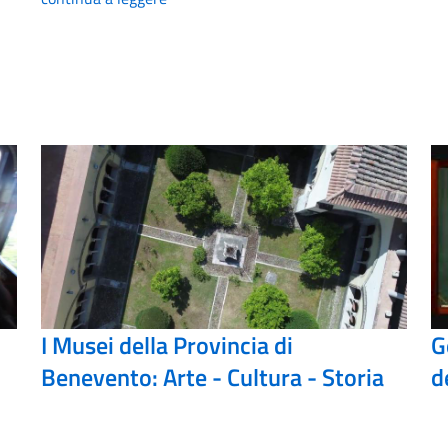
I Musei della Provincia di
G
Benevento: Arte - Cultura - Storia
d