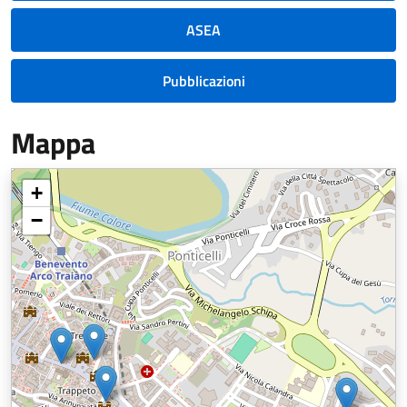
ASEA
Pubblicazioni
Mappa
+
−