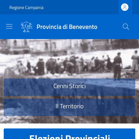
Salta al contenuto principale
Skip to footer content
Regione Campania
Provincia di Benevento
Provincia di Benevento
Cenni Storici
Il Territorio
Elezioni Provinciali