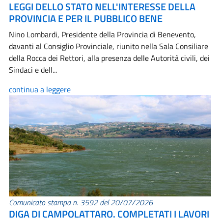
LEGGI DELLO STATO NELL'INTERESSE DELLA
PROVINCIA E PER IL PUBBLICO BENE
Nino Lombardi, Presidente della Provincia di Benevento,
davanti al Consiglio Provinciale, riunito nella Sala Consiliare
della Rocca dei Rettori, alla presenza delle Autorità civili, dei
Sindaci e dell...
continua a leggere
Comunicato stampa n. 3592 del 20/07/2026
DIGA DI CAMPOLATTARO. COMPLETATI I LAVORI