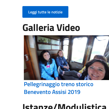
Leggi tutte le notizie
Galleria Video
Pellegrinaggio treno storico
Benevento Assisi 2019
Istanze/Modulistica