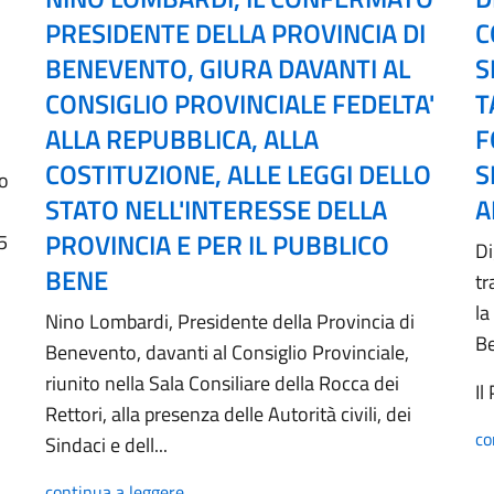
PRESIDENTE DELLA PROVINCIA DI
C
BENEVENTO, GIURA DAVANTI AL
S
CONSIGLIO PROVINCIALE FEDELTA'
T
ALLA REPUBBLICA, ALLA
F
COSTITUZIONE, ALLE LEGGI DELLO
S
no
STATO NELL'INTERESSE DELLA
A
PROVINCIA E PER IL PUBBLICO
5
Di
BENE
tr
la
Nino Lombardi, Presidente della Provincia di
B
Benevento, davanti al Consiglio Provinciale,
riunito nella Sala Consiliare della Rocca dei
Il
Rettori, alla presenza delle Autorità civili, dei
co
Sindaci e dell...
continua a leggere