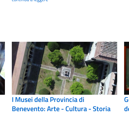
I Musei della Provincia di
G
Benevento: Arte - Cultura - Storia
d