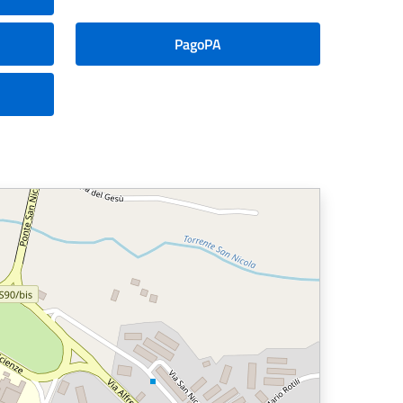
PagoPA