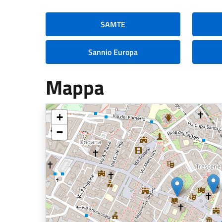
SAMTE
Sannio Europa
Mappa
+
−