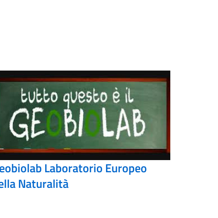
eobiolab Laboratorio Europeo
ella Naturalità