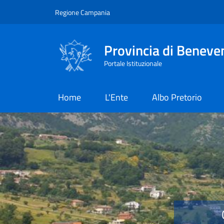
Salta al contenuto principale
Skip to footer content
Regione Campania
Provincia di Beneve
Portale Istituzionale
Home
L'Ente
Albo Pretorio
Provincia di Benevent