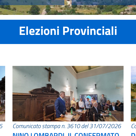
Elezioni Provinciali
6
Comunicato stampa n. 3610 del 31/07/2026
C
NINO LOMBARDI, IL CONFERMATO
D