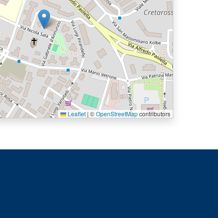
Leaflet
|
©
OpenStreetMap
contributors