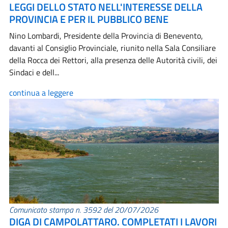
LEGGI DELLO STATO NELL'INTERESSE DELLA
PROVINCIA E PER IL PUBBLICO BENE
Nino Lombardi, Presidente della Provincia di Benevento,
davanti al Consiglio Provinciale, riunito nella Sala Consiliare
della Rocca dei Rettori, alla presenza delle Autorità civili, dei
Sindaci e dell...
continua a leggere
Comunicato stampa n. 3592 del 20/07/2026
DIGA DI CAMPOLATTARO. COMPLETATI I LAVORI