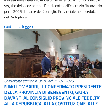
Il Presidente della Provincia di Benevento, Nino Lombardi, a
seguito dell’adozione del Rendiconto dell’esercizio finanziario
per il 2025 da parte del Consiglio Provinciale nella seduta
del 24 luglio u...
continua a leggere
Comunicato stampa n. 3610 del 31/07/2026
NINO LOMBARDI, IL CONFERMATO PRESIDENTE
DELLA PROVINCIA DI BENEVENTO, GIURA
DAVANTI AL CONSIGLIO PROVINCIALE FEDELTA'
ALLA REPUBBLICA, ALLA COSTITUZIONE, ALLE