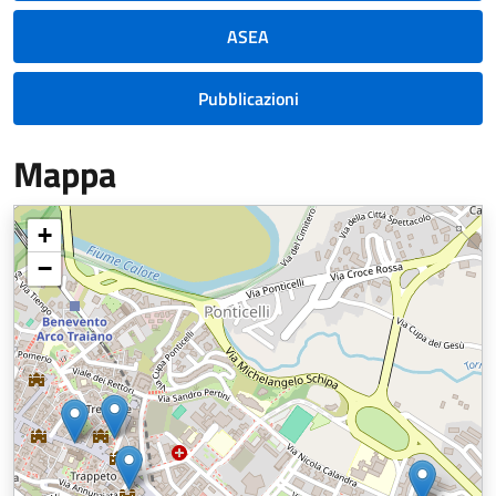
ASEA
Pubblicazioni
Mappa
+
−