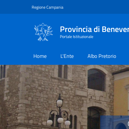
Salta al contenuto principale
Skip to footer content
Regione Campania
Provincia di Beneve
Portale Istituzionale
Home
L'Ente
Albo Pretorio
Provincia di Benevent