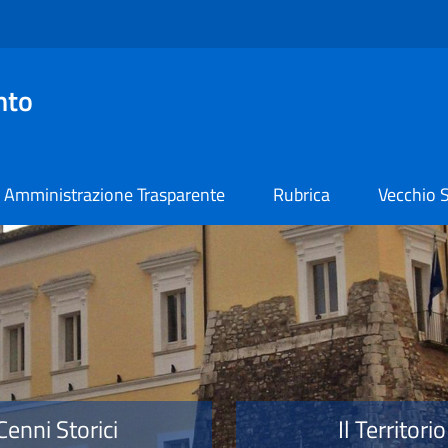
nto
Amministrazione Trasparente
Rubrica
Vecchio S
o
Cenni Storici
Il Territorio