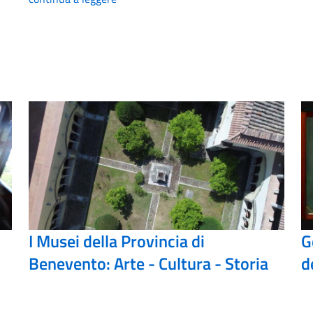
I Musei della Provincia di
G
Benevento: Arte - Cultura - Storia
d