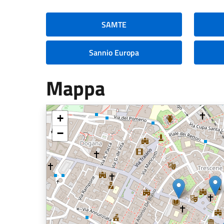
SAMTE
Sannio Europa
Mappa
+
−