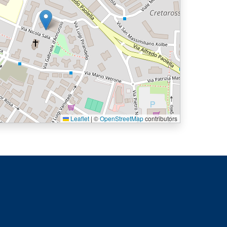
Leaflet
|
©
OpenStreetMap
contributors