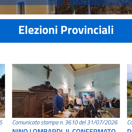
Elezioni Provinciali
6
Comunicato stampa n. 3610 del 31/07/2026
C
NINO LOMBARDI, IL CONFERMATO
D