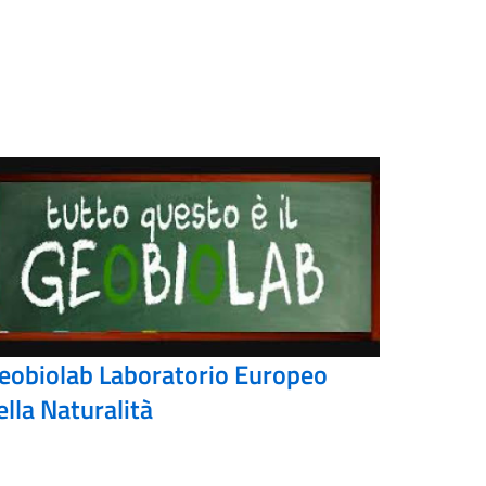
eobiolab Laboratorio Europeo
ella Naturalità