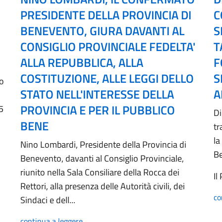
PRESIDENTE DELLA PROVINCIA DI
C
BENEVENTO, GIURA DAVANTI AL
S
CONSIGLIO PROVINCIALE FEDELTA'
T
ALLA REPUBBLICA, ALLA
F
COSTITUZIONE, ALLE LEGGI DELLO
S
no
STATO NELL'INTERESSE DELLA
A
PROVINCIA E PER IL PUBBLICO
5
Di
BENE
tr
la
Nino Lombardi, Presidente della Provincia di
B
Benevento, davanti al Consiglio Provinciale,
riunito nella Sala Consiliare della Rocca dei
Il
Rettori, alla presenza delle Autorità civili, dei
co
Sindaci e dell...
continua a leggere