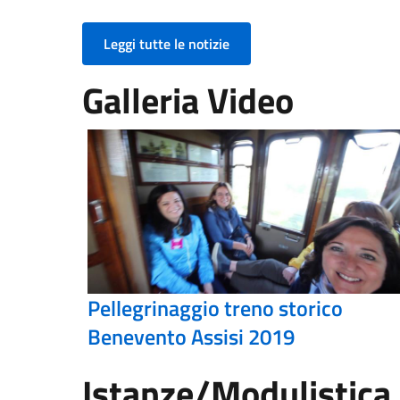
Leggi tutte le notizie
Galleria Video
Pellegrinaggio treno storico
Benevento Assisi 2019
Istanze/Modulistica