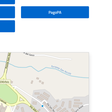
PagoPA