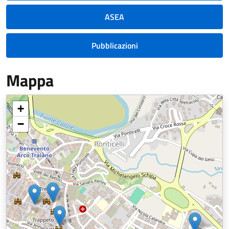
ASEA
Pubblicazioni
Mappa
+
−