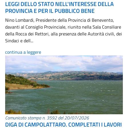
LEGGI DELLO STATO NELL'INTERESSE DELLA
PROVINCIA E PER IL PUBBLICO BENE
Nino Lombardi, Presidente della Provincia di Benevento,
davanti al Consiglio Provinciale, riunito nella Sala Consiliare
della Rocca dei Rettori, alla presenza delle Autorità civili, dei
Sindaci e dell...
continua a leggere
Comunicato stampa n. 3592 del 20/07/2026
DIGA DI CAMPOLATTARO. COMPLETATI I LAVORI