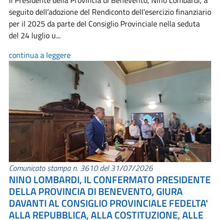
Il Presidente della Provincia di Benevento, Nino Lombardi, a
seguito dell’adozione del Rendiconto dell’esercizio finanziario
per il 2025 da parte del Consiglio Provinciale nella seduta
del 24 luglio u...
continua a leggere
Comunicato stampa n. 3610 del 31/07/2026
NINO LOMBARDI, IL CONFERMATO PRESIDENTE
DELLA PROVINCIA DI BENEVENTO, GIURA
DAVANTI AL CONSIGLIO PROVINCIALE FEDELTA'
ALLA REPUBBLICA, ALLA COSTITUZIONE, ALLE