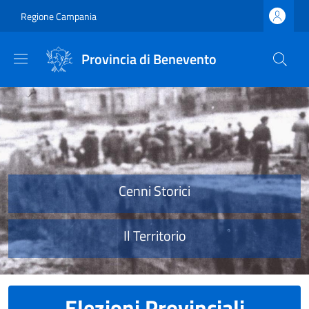
Salta al contenuto principale
Skip to footer content
Regione Campania
Provincia di Benevento
Provincia di Benevento
Cenni Storici
Il Territorio
Elezioni Provinciali