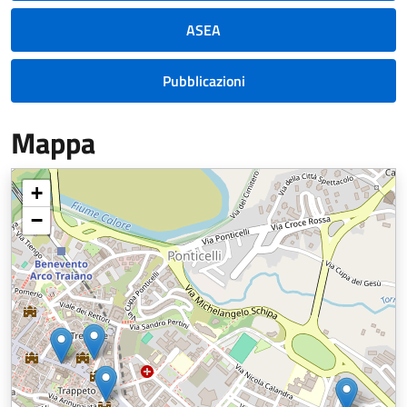
ASEA
Pubblicazioni
Mappa
+
−