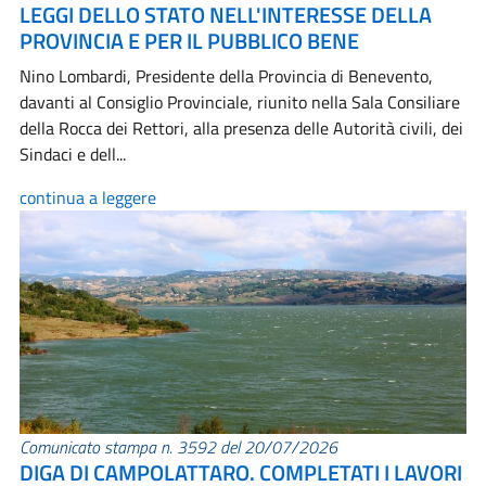
LEGGI DELLO STATO NELL'INTERESSE DELLA
PROVINCIA E PER IL PUBBLICO BENE
Nino Lombardi, Presidente della Provincia di Benevento,
davanti al Consiglio Provinciale, riunito nella Sala Consiliare
della Rocca dei Rettori, alla presenza delle Autorità civili, dei
Sindaci e dell...
continua a leggere
Comunicato stampa n. 3592 del 20/07/2026
DIGA DI CAMPOLATTARO. COMPLETATI I LAVORI