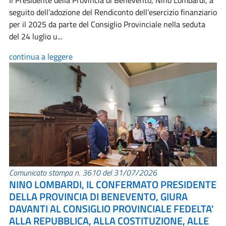
Il Presidente della Provincia di Benevento, Nino Lombardi, a
seguito dell’adozione del Rendiconto dell’esercizio finanziario
per il 2025 da parte del Consiglio Provinciale nella seduta
del 24 luglio u...
continua a leggere
Comunicato stampa n. 3610 del 31/07/2026
NINO LOMBARDI, IL CONFERMATO PRESIDENTE
DELLA PROVINCIA DI BENEVENTO, GIURA
DAVANTI AL CONSIGLIO PROVINCIALE FEDELTA'
ALLA REPUBBLICA, ALLA COSTITUZIONE, ALLE