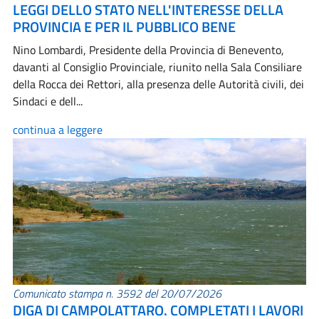
LEGGI DELLO STATO NELL'INTERESSE DELLA
PROVINCIA E PER IL PUBBLICO BENE
Nino Lombardi, Presidente della Provincia di Benevento,
davanti al Consiglio Provinciale, riunito nella Sala Consiliare
della Rocca dei Rettori, alla presenza delle Autorità civili, dei
Sindaci e dell...
continua a leggere
Comunicato stampa n. 3592 del 20/07/2026
DIGA DI CAMPOLATTARO. COMPLETATI I LAVORI