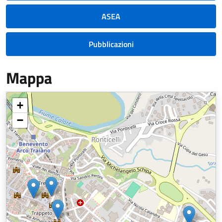
ASEA
Pubblicazioni
Mappa
+
−