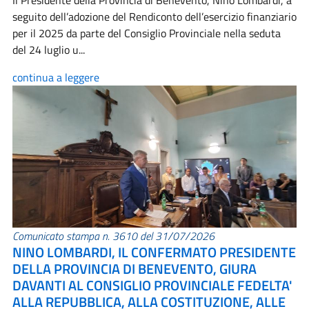
Il Presidente della Provincia di Benevento, Nino Lombardi, a
seguito dell’adozione del Rendiconto dell’esercizio finanziario
per il 2025 da parte del Consiglio Provinciale nella seduta
del 24 luglio u...
continua a leggere
Comunicato stampa n. 3610 del 31/07/2026
NINO LOMBARDI, IL CONFERMATO PRESIDENTE
DELLA PROVINCIA DI BENEVENTO, GIURA
DAVANTI AL CONSIGLIO PROVINCIALE FEDELTA'
ALLA REPUBBLICA, ALLA COSTITUZIONE, ALLE