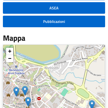
ASEA
Pubblicazioni
Mappa
+
−