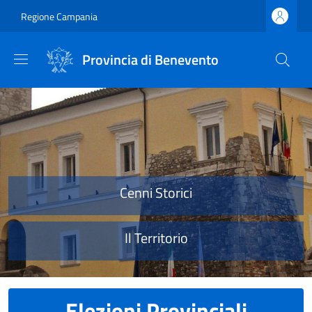
Salta al contenuto principale
Skip to footer content
Regione Campania
Provincia di Benevento
Provincia di Benevento
Cenni Storici
Il Territorio
Elezioni Provinciali