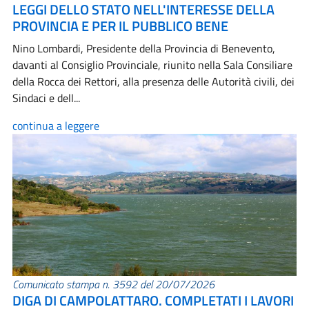
LEGGI DELLO STATO NELL'INTERESSE DELLA
PROVINCIA E PER IL PUBBLICO BENE
Nino Lombardi, Presidente della Provincia di Benevento,
davanti al Consiglio Provinciale, riunito nella Sala Consiliare
della Rocca dei Rettori, alla presenza delle Autorità civili, dei
Sindaci e dell...
continua a leggere
Comunicato stampa n. 3592 del 20/07/2026
DIGA DI CAMPOLATTARO. COMPLETATI I LAVORI