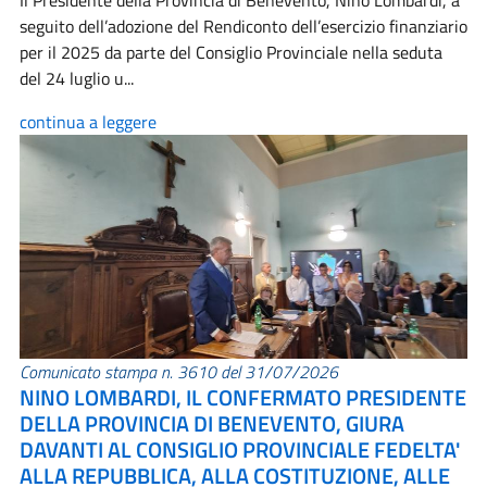
Il Presidente della Provincia di Benevento, Nino Lombardi, a
seguito dell’adozione del Rendiconto dell’esercizio finanziario
per il 2025 da parte del Consiglio Provinciale nella seduta
del 24 luglio u...
continua a leggere
Comunicato stampa n. 3610 del 31/07/2026
NINO LOMBARDI, IL CONFERMATO PRESIDENTE
DELLA PROVINCIA DI BENEVENTO, GIURA
DAVANTI AL CONSIGLIO PROVINCIALE FEDELTA'
ALLA REPUBBLICA, ALLA COSTITUZIONE, ALLE