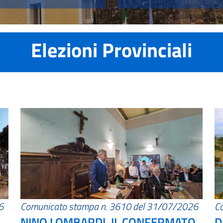
Elezioni Provinciali
6
Comunicato stampa n. 3610 del 31/07/2026
C
NINO LOMBARDI, IL CONFERMATO
D