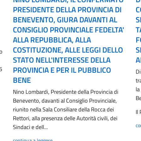
PRESIDENTE DELLA PROVINCIA DI
C
BENEVENTO, GIURA DAVANTI AL
S
CONSIGLIO PROVINCIALE FEDELTA'
T
ALLA REPUBBLICA, ALLA
F
COSTITUZIONE, ALLE LEGGI DELLO
S
no
STATO NELL'INTERESSE DELLA
A
PROVINCIA E PER IL PUBBLICO
5
Di
BENE
tr
la
Nino Lombardi, Presidente della Provincia di
B
Benevento, davanti al Consiglio Provinciale,
riunito nella Sala Consiliare della Rocca dei
Il
Rettori, alla presenza delle Autorità civili, dei
co
Sindaci e dell...
continua a leggere