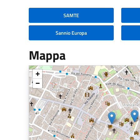
SAMTE
Sannio Europa
Mappa
+
−