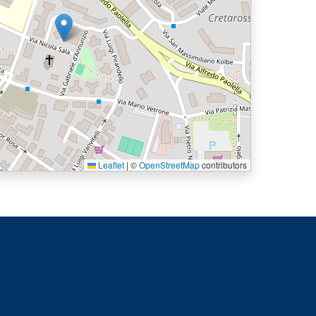
Leaflet
|
©
OpenStreetMap
contributors