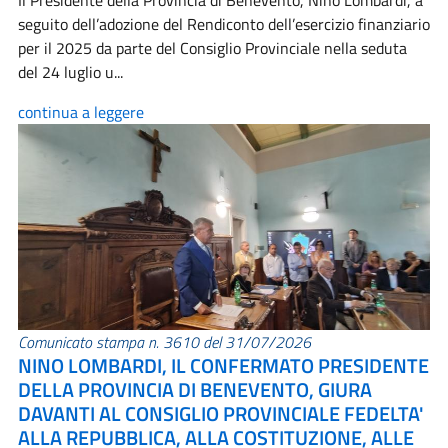
Il Presidente della Provincia di Benevento, Nino Lombardi, a
seguito dell’adozione del Rendiconto dell’esercizio finanziario
per il 2025 da parte del Consiglio Provinciale nella seduta
del 24 luglio u...
continua a leggere
Comunicato stampa n. 3610 del 31/07/2026
NINO LOMBARDI, IL CONFERMATO PRESIDENTE
DELLA PROVINCIA DI BENEVENTO, GIURA
DAVANTI AL CONSIGLIO PROVINCIALE FEDELTA'
ALLA REPUBBLICA, ALLA COSTITUZIONE, ALLE