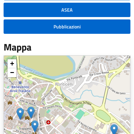
ASEA
Pubblicazioni
Mappa
+
−