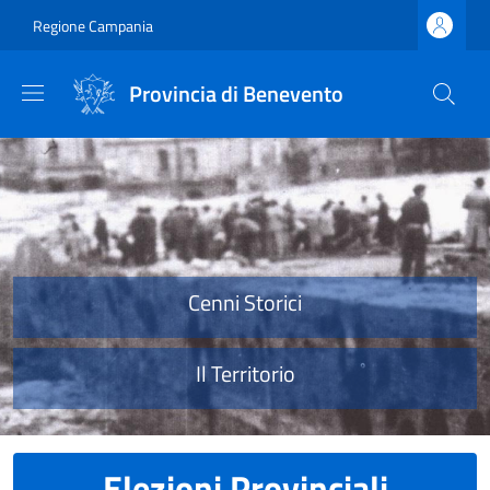
Salta al contenuto principale
Skip to footer content
Regione Campania
Provincia di Benevento
Provincia di Benevento
Cenni Storici
Il Territorio
Elezioni Provinciali