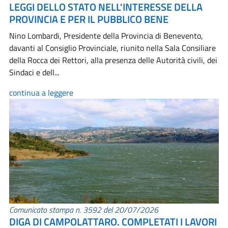
LEGGI DELLO STATO NELL'INTERESSE DELLA
PROVINCIA E PER IL PUBBLICO BENE
Nino Lombardi, Presidente della Provincia di Benevento,
davanti al Consiglio Provinciale, riunito nella Sala Consiliare
della Rocca dei Rettori, alla presenza delle Autorità civili, dei
Sindaci e dell...
continua a leggere
Comunicato stampa n. 3592 del 20/07/2026
DIGA DI CAMPOLATTARO. COMPLETATI I LAVORI