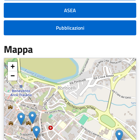
ASEA
Pubblicazioni
Mappa
+
−