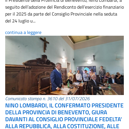
Il Presidente della Provincia di Benevento, Nino Lombardi, a
seguito dell’adozione del Rendiconto dell’esercizio finanziario
per il 2025 da parte del Consiglio Provinciale nella seduta
del 24 luglio u...
continua a leggere
Comunicato stampa n. 3610 del 31/07/2026
NINO LOMBARDI, IL CONFERMATO PRESIDENTE
DELLA PROVINCIA DI BENEVENTO, GIURA
DAVANTI AL CONSIGLIO PROVINCIALE FEDELTA'
ALLA REPUBBLICA, ALLA COSTITUZIONE, ALLE