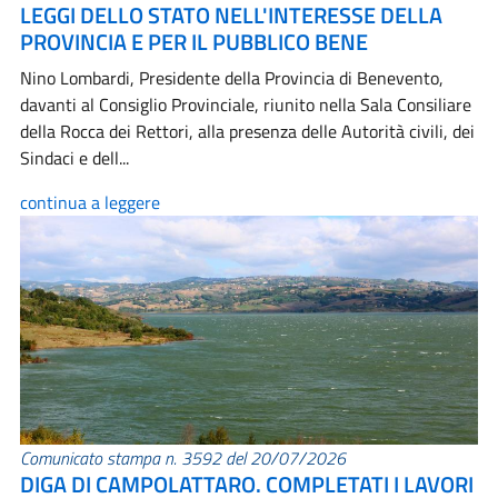
LEGGI DELLO STATO NELL'INTERESSE DELLA
PROVINCIA E PER IL PUBBLICO BENE
Nino Lombardi, Presidente della Provincia di Benevento,
davanti al Consiglio Provinciale, riunito nella Sala Consiliare
della Rocca dei Rettori, alla presenza delle Autorità civili, dei
Sindaci e dell...
continua a leggere
Comunicato stampa n. 3592 del 20/07/2026
DIGA DI CAMPOLATTARO. COMPLETATI I LAVORI