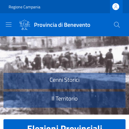
Salta al contenuto principale
Skip to footer content
Regione Campania
Provincia di Benevento
Provincia di Benevento
Cenni Storici
Il Territorio
Elezioni Provinciali