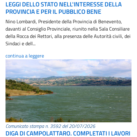
LEGGI DELLO STATO NELL'INTERESSE DELLA
PROVINCIA E PER IL PUBBLICO BENE
Nino Lombardi, Presidente della Provincia di Benevento,
davanti al Consiglio Provinciale, riunito nella Sala Consiliare
della Rocca dei Rettori, alla presenza delle Autorità civili, dei
Sindaci e dell...
continua a leggere
Comunicato stampa n. 3592 del 20/07/2026
DIGA DI CAMPOLATTARO. COMPLETATI I LAVORI