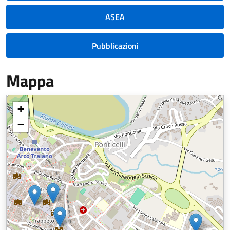
ASEA
Pubblicazioni
Mappa
+
−