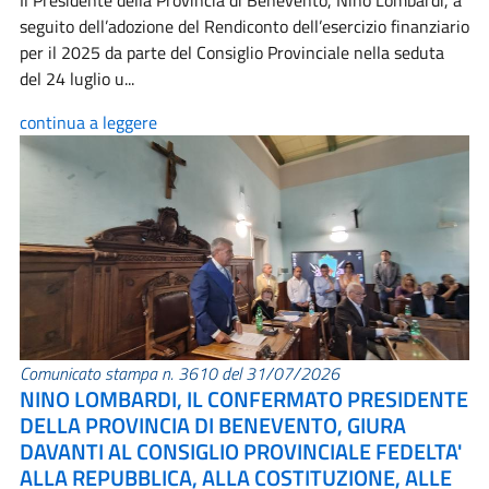
Il Presidente della Provincia di Benevento, Nino Lombardi, a
seguito dell’adozione del Rendiconto dell’esercizio finanziario
per il 2025 da parte del Consiglio Provinciale nella seduta
del 24 luglio u...
continua a leggere
Comunicato stampa n. 3610 del 31/07/2026
NINO LOMBARDI, IL CONFERMATO PRESIDENTE
DELLA PROVINCIA DI BENEVENTO, GIURA
DAVANTI AL CONSIGLIO PROVINCIALE FEDELTA'
ALLA REPUBBLICA, ALLA COSTITUZIONE, ALLE