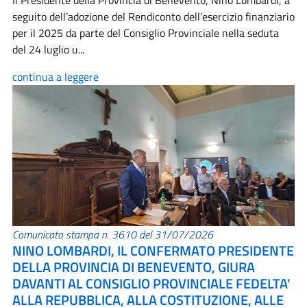
Il Presidente della Provincia di Benevento, Nino Lombardi, a
seguito dell’adozione del Rendiconto dell’esercizio finanziario
per il 2025 da parte del Consiglio Provinciale nella seduta
del 24 luglio u...
continua a leggere
Comunicato stampa n. 3610 del 31/07/2026
NINO LOMBARDI, IL CONFERMATO PRESIDENTE
DELLA PROVINCIA DI BENEVENTO, GIURA
DAVANTI AL CONSIGLIO PROVINCIALE FEDELTA'
ALLA REPUBBLICA, ALLA COSTITUZIONE, ALLE