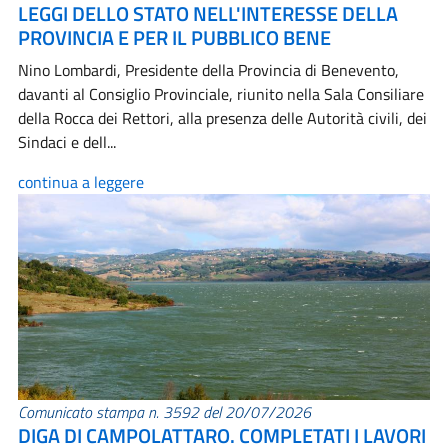
LEGGI DELLO STATO NELL'INTERESSE DELLA
PROVINCIA E PER IL PUBBLICO BENE
Nino Lombardi, Presidente della Provincia di Benevento,
davanti al Consiglio Provinciale, riunito nella Sala Consiliare
della Rocca dei Rettori, alla presenza delle Autorità civili, dei
Sindaci e dell...
continua a leggere
Comunicato stampa n. 3592 del 20/07/2026
DIGA DI CAMPOLATTARO. COMPLETATI I LAVORI