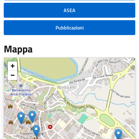
ASEA
Pubblicazioni
Mappa
+
−