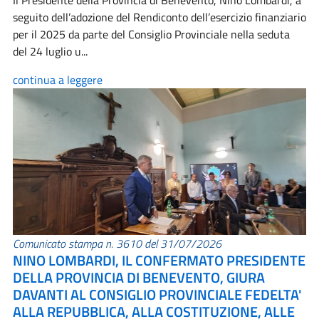
Il Presidente della Provincia di Benevento, Nino Lombardi, a
seguito dell’adozione del Rendiconto dell’esercizio finanziario
per il 2025 da parte del Consiglio Provinciale nella seduta
del 24 luglio u...
continua a leggere
Comunicato stampa n. 3610 del 31/07/2026
NINO LOMBARDI, IL CONFERMATO PRESIDENTE
DELLA PROVINCIA DI BENEVENTO, GIURA
DAVANTI AL CONSIGLIO PROVINCIALE FEDELTA'
ALLA REPUBBLICA, ALLA COSTITUZIONE, ALLE