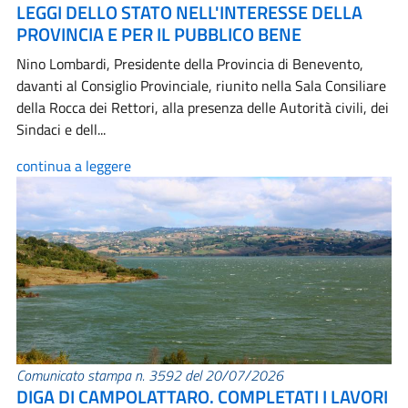
LEGGI DELLO STATO NELL'INTERESSE DELLA
PROVINCIA E PER IL PUBBLICO BENE
Nino Lombardi, Presidente della Provincia di Benevento,
davanti al Consiglio Provinciale, riunito nella Sala Consiliare
della Rocca dei Rettori, alla presenza delle Autorità civili, dei
Sindaci e dell...
continua a leggere
Comunicato stampa n. 3592 del 20/07/2026
DIGA DI CAMPOLATTARO. COMPLETATI I LAVORI