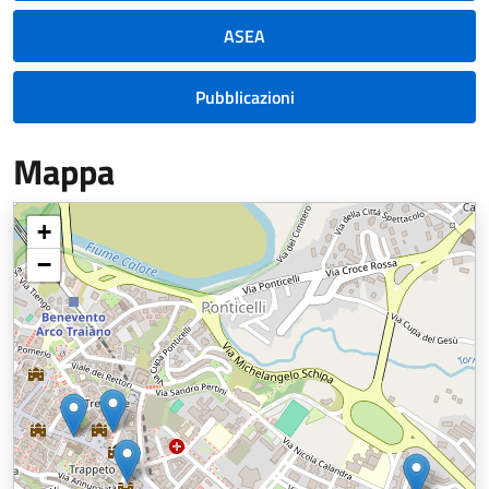
ASEA
Pubblicazioni
Mappa
+
−