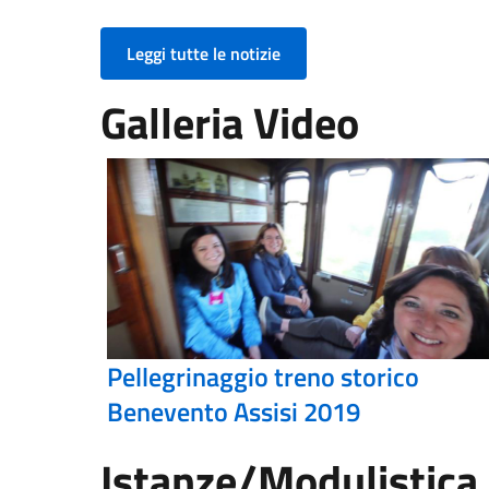
Leggi tutte le notizie
Galleria Video
Pellegrinaggio treno storico
Benevento Assisi 2019
Istanze/Modulistica