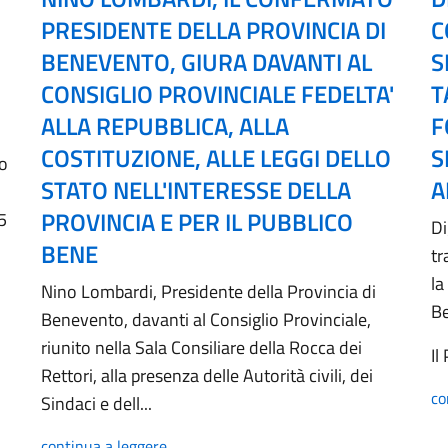
PRESIDENTE DELLA PROVINCIA DI
C
BENEVENTO, GIURA DAVANTI AL
S
CONSIGLIO PROVINCIALE FEDELTA'
T
ALLA REPUBBLICA, ALLA
F
COSTITUZIONE, ALLE LEGGI DELLO
S
no
STATO NELL'INTERESSE DELLA
A
PROVINCIA E PER IL PUBBLICO
5
Di
BENE
tr
la
Nino Lombardi, Presidente della Provincia di
B
Benevento, davanti al Consiglio Provinciale,
riunito nella Sala Consiliare della Rocca dei
Il
Rettori, alla presenza delle Autorità civili, dei
co
Sindaci e dell...
continua a leggere