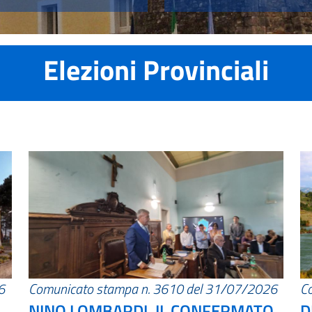
Elezioni Provinciali
6
Comunicato stampa n. 3610 del 31/07/2026
C
NINO LOMBARDI, IL CONFERMATO
D