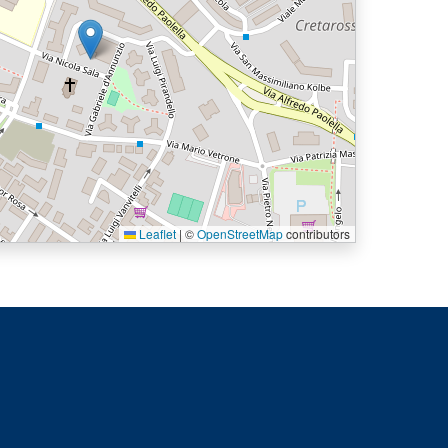
Leaflet
|
©
OpenStreetMap
contributors