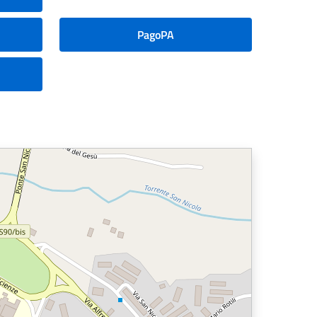
PagoPA