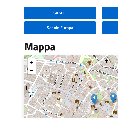
SAMTE
Sannio Europa
Mappa
+
−