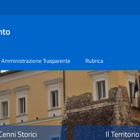
nto
Amministrazione Trasparente
Rubrica
o
Cenni Storici
Il Territorio