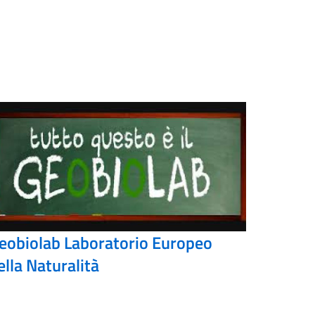
eobiolab Laboratorio Europeo
ella Naturalità