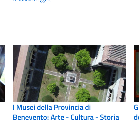
I Musei della Provincia di
G
Benevento: Arte - Cultura - Storia
d