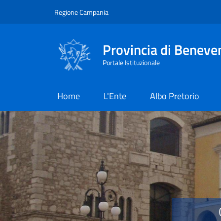
Salta al contenuto principale
Skip to footer content
Regione Campania
Provincia di Beneve
Portale Istituzionale
Home
L'Ente
Albo Pretorio
Provincia di Benevent