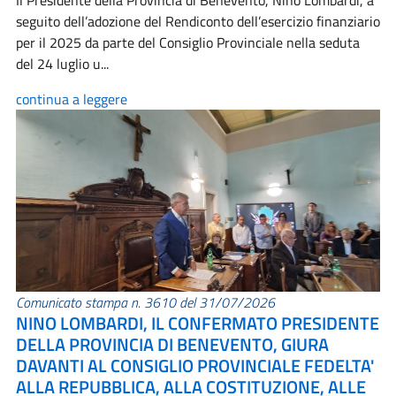
Il Presidente della Provincia di Benevento, Nino Lombardi, a
seguito dell’adozione del Rendiconto dell’esercizio finanziario
per il 2025 da parte del Consiglio Provinciale nella seduta
del 24 luglio u...
continua a leggere
Comunicato stampa n. 3610 del 31/07/2026
NINO LOMBARDI, IL CONFERMATO PRESIDENTE
DELLA PROVINCIA DI BENEVENTO, GIURA
DAVANTI AL CONSIGLIO PROVINCIALE FEDELTA'
ALLA REPUBBLICA, ALLA COSTITUZIONE, ALLE