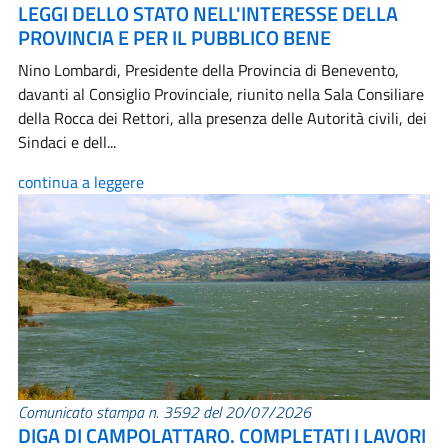
LEGGI DELLO STATO NELL'INTERESSE DELLA
PROVINCIA E PER IL PUBBLICO BENE
Nino Lombardi, Presidente della Provincia di Benevento,
davanti al Consiglio Provinciale, riunito nella Sala Consiliare
della Rocca dei Rettori, alla presenza delle Autorità civili, dei
Sindaci e dell...
continua a leggere
Comunicato stampa n. 3592 del 20/07/2026
DIGA DI CAMPOLATTARO. COMPLETATI I LAVORI