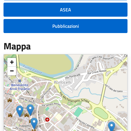
ASEA
Pubblicazioni
Mappa
+
−