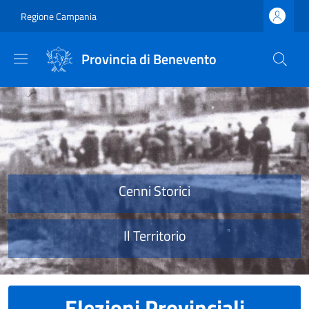
Salta al contenuto principale
Skip to footer content
Regione Campania
Provincia di Benevento
Provincia di Benevento
Cenni Storici
Il Territorio
Elezioni Provinciali