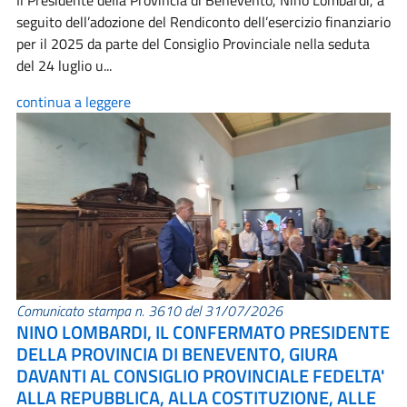
Il Presidente della Provincia di Benevento, Nino Lombardi, a
seguito dell’adozione del Rendiconto dell’esercizio finanziario
per il 2025 da parte del Consiglio Provinciale nella seduta
del 24 luglio u...
continua a leggere
Comunicato stampa n. 3610 del 31/07/2026
NINO LOMBARDI, IL CONFERMATO PRESIDENTE
DELLA PROVINCIA DI BENEVENTO, GIURA
DAVANTI AL CONSIGLIO PROVINCIALE FEDELTA'
ALLA REPUBBLICA, ALLA COSTITUZIONE, ALLE