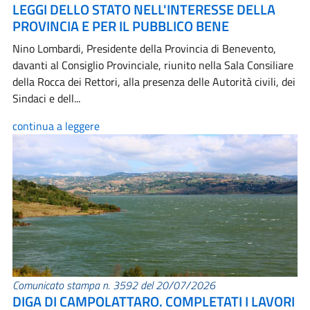
LEGGI DELLO STATO NELL'INTERESSE DELLA
PROVINCIA E PER IL PUBBLICO BENE
Nino Lombardi, Presidente della Provincia di Benevento,
davanti al Consiglio Provinciale, riunito nella Sala Consiliare
della Rocca dei Rettori, alla presenza delle Autorità civili, dei
Sindaci e dell...
continua a leggere
Comunicato stampa n. 3592 del 20/07/2026
DIGA DI CAMPOLATTARO. COMPLETATI I LAVORI