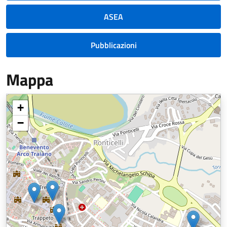
ASEA
Pubblicazioni
Mappa
+
−