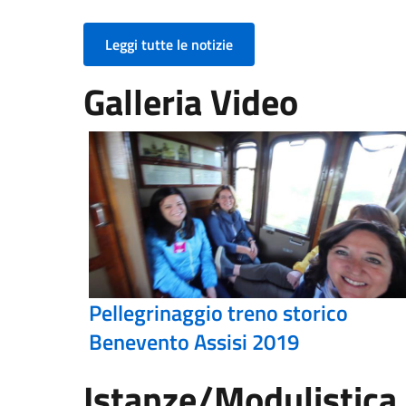
Leggi tutte le notizie
Galleria Video
Pellegrinaggio treno storico
Benevento Assisi 2019
Istanze/Modulistica