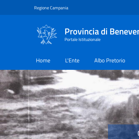
Salta al contenuto principale
Skip to footer content
Regione Campania
Provincia di Beneve
Portale Istituzionale
Home
L'Ente
Albo Pretorio
Provincia di Benevent