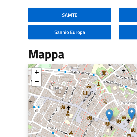
SAMTE
Sannio Europa
Mappa
+
−