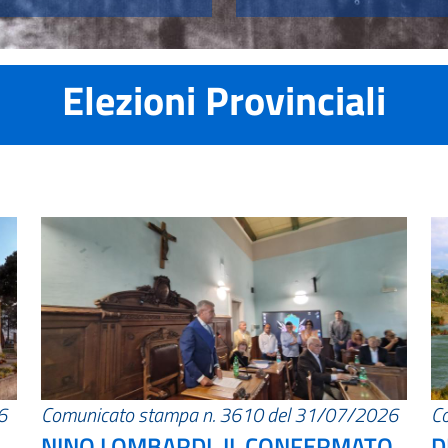
Elezioni Provinciali
6
Comunicato stampa n. 3610 del 31/07/2026
C
NINO LOMBARDI, IL CONFERMATO
D