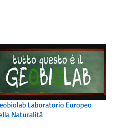
eobiolab Laboratorio Europeo
ella Naturalità