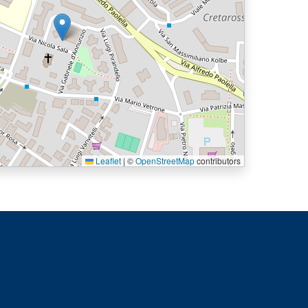
Leaflet
|
©
OpenStreetMap
contributors