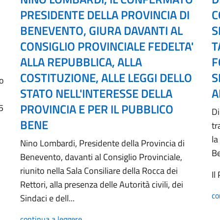
PRESIDENTE DELLA PROVINCIA DI
C
BENEVENTO, GIURA DAVANTI AL
S
CONSIGLIO PROVINCIALE FEDELTA'
T
ALLA REPUBBLICA, ALLA
F
COSTITUZIONE, ALLE LEGGI DELLO
S
no
STATO NELL'INTERESSE DELLA
A
PROVINCIA E PER IL PUBBLICO
5
Di
BENE
tr
la
Nino Lombardi, Presidente della Provincia di
B
Benevento, davanti al Consiglio Provinciale,
riunito nella Sala Consiliare della Rocca dei
Il
Rettori, alla presenza delle Autorità civili, dei
co
Sindaci e dell...
continua a leggere