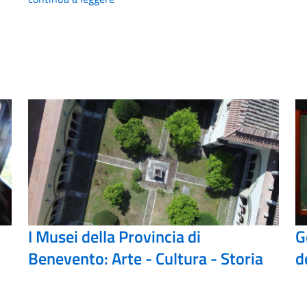
I Musei della Provincia di
G
Benevento: Arte - Cultura - Storia
d