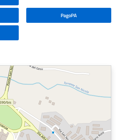
PagoPA