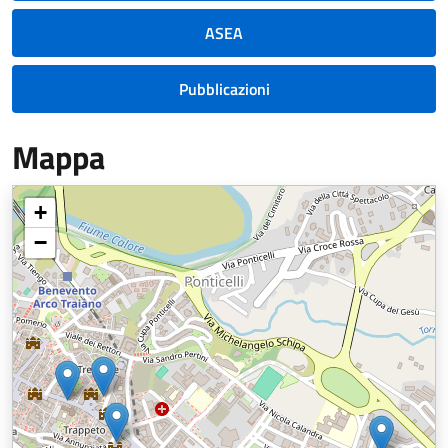
ASEA
Pubblicazioni
Mappa
+
−