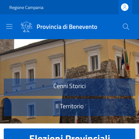
Salta al contenuto principale
Skip to footer content
Regione Campania
Provincia di Benevento
Provincia di Benevento
Cenni Storici
Il Territorio
Elezioni Provinciali