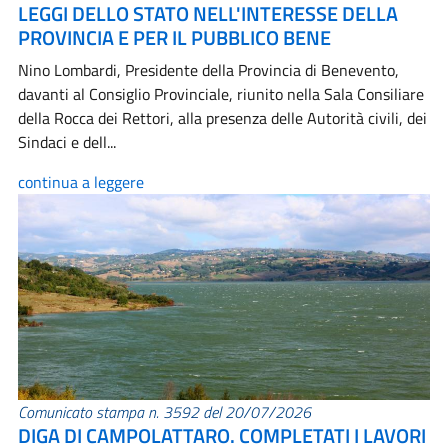
LEGGI DELLO STATO NELL'INTERESSE DELLA
PROVINCIA E PER IL PUBBLICO BENE
Nino Lombardi, Presidente della Provincia di Benevento,
davanti al Consiglio Provinciale, riunito nella Sala Consiliare
della Rocca dei Rettori, alla presenza delle Autorità civili, dei
Sindaci e dell...
continua a leggere
Comunicato stampa n. 3592 del 20/07/2026
DIGA DI CAMPOLATTARO. COMPLETATI I LAVORI