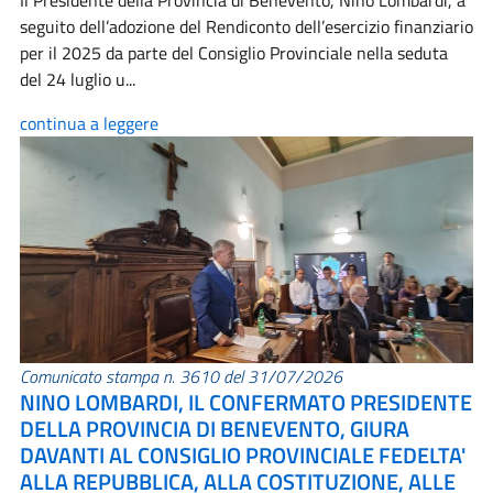
Il Presidente della Provincia di Benevento, Nino Lombardi, a
seguito dell’adozione del Rendiconto dell’esercizio finanziario
per il 2025 da parte del Consiglio Provinciale nella seduta
del 24 luglio u...
continua a leggere
Comunicato stampa n. 3610 del 31/07/2026
NINO LOMBARDI, IL CONFERMATO PRESIDENTE
DELLA PROVINCIA DI BENEVENTO, GIURA
DAVANTI AL CONSIGLIO PROVINCIALE FEDELTA'
ALLA REPUBBLICA, ALLA COSTITUZIONE, ALLE