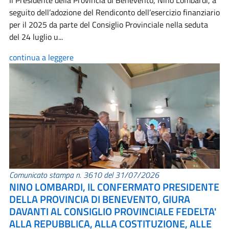
Il Presidente della Provincia di Benevento, Nino Lombardi, a
seguito dell’adozione del Rendiconto dell’esercizio finanziario
per il 2025 da parte del Consiglio Provinciale nella seduta
del 24 luglio u...
continua a leggere
Comunicato stampa n. 3610 del 31/07/2026
NINO LOMBARDI, IL CONFERMATO PRESIDENTE
DELLA PROVINCIA DI BENEVENTO, GIURA
DAVANTI AL CONSIGLIO PROVINCIALE FEDELTA'
ALLA REPUBBLICA, ALLA COSTITUZIONE, ALLE