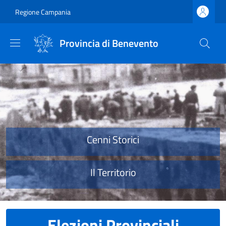
Salta al contenuto principale
Skip to footer content
Regione Campania
Provincia di Benevento
Provincia di Benevento
Cenni Storici
Il Territorio
Elezioni Provinciali