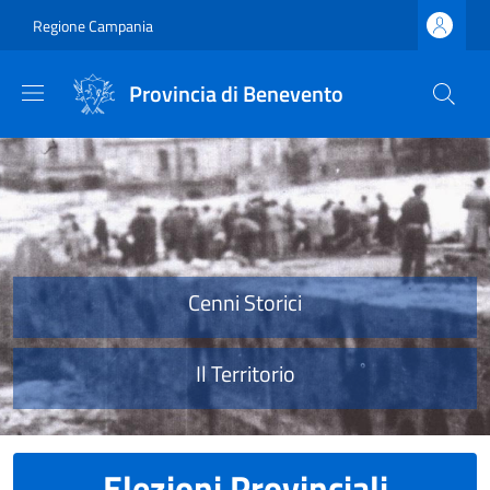
Salta al contenuto principale
Skip to footer content
Regione Campania
Provincia di Benevento
Provincia di Benevento
Cenni Storici
Il Territorio
Elezioni Provinciali