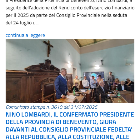
Il Presidente della Provincia di Benevento, Nino Lombardi, a
seguito dell’adozione del Rendiconto dell’esercizio finanziario
per il 2025 da parte del Consiglio Provinciale nella seduta
del 24 luglio u...
continua a leggere
Comunicato stampa n. 3610 del 31/07/2026
NINO LOMBARDI, IL CONFERMATO PRESIDENTE
DELLA PROVINCIA DI BENEVENTO, GIURA
DAVANTI AL CONSIGLIO PROVINCIALE FEDELTA'
ALLA REPUBBLICA, ALLA COSTITUZIONE, ALLE