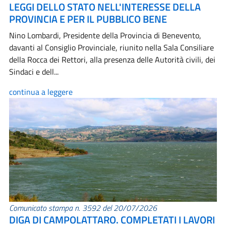
LEGGI DELLO STATO NELL'INTERESSE DELLA
PROVINCIA E PER IL PUBBLICO BENE
Nino Lombardi, Presidente della Provincia di Benevento,
davanti al Consiglio Provinciale, riunito nella Sala Consiliare
della Rocca dei Rettori, alla presenza delle Autorità civili, dei
Sindaci e dell...
continua a leggere
Comunicato stampa n. 3592 del 20/07/2026
DIGA DI CAMPOLATTARO. COMPLETATI I LAVORI