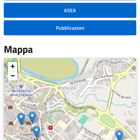
ASEA
Pubblicazioni
Mappa
+
−