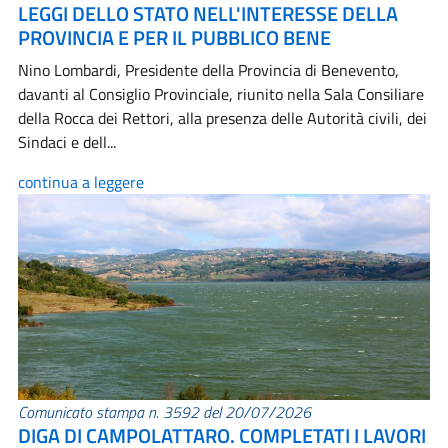
LEGGI DELLO STATO NELL'INTERESSE DELLA
PROVINCIA E PER IL PUBBLICO BENE
Nino Lombardi, Presidente della Provincia di Benevento,
davanti al Consiglio Provinciale, riunito nella Sala Consiliare
della Rocca dei Rettori, alla presenza delle Autorità civili, dei
Sindaci e dell...
continua a leggere
Comunicato stampa n. 3592 del 20/07/2026
DIGA DI CAMPOLATTARO. COMPLETATI I LAVORI