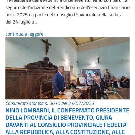
Il Presidente della Provincia di Benevento, Nino Lombardi, a
seguito dell’adozione del Rendiconto dell’esercizio finanziario
per il 2025 da parte del Consiglio Provinciale nella seduta
del 24 luglio u...
continua a leggere
Comunicato stampa n. 3610 del 31/07/2026
NINO LOMBARDI, IL CONFERMATO PRESIDENTE
DELLA PROVINCIA DI BENEVENTO, GIURA
DAVANTI AL CONSIGLIO PROVINCIALE FEDELTA'
ALLA REPUBBLICA, ALLA COSTITUZIONE, ALLE