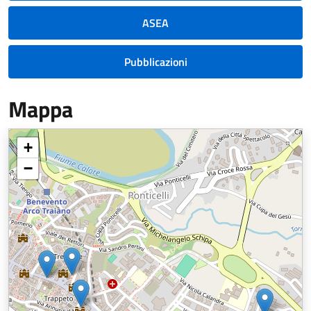
ASEA
Pubblicazioni
Mappa
+
−