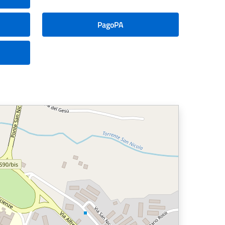
PagoPA