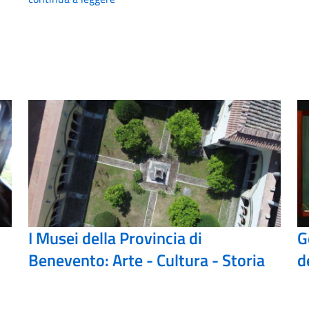
I Musei della Provincia di
G
Benevento: Arte - Cultura - Storia
d