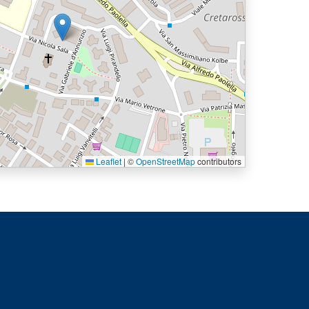
Leaflet
|
©
OpenStreetMap
contributors