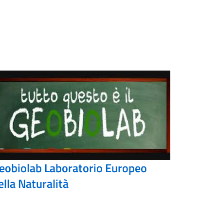
eobiolab Laboratorio Europeo
ella Naturalità