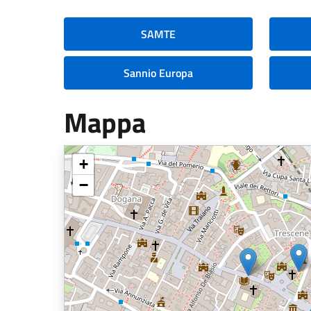
SAMTE
Sannio Europa
Mappa
+
−