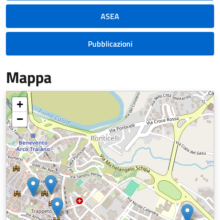
ASEA
Pubblicazioni
Mappa
+
−