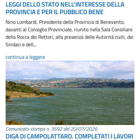
LEGGI DELLO STATO NELL'INTERESSE DELLA
PROVINCIA E PER IL PUBBLICO BENE
Nino Lombardi, Presidente della Provincia di Benevento,
davanti al Consiglio Provinciale, riunito nella Sala Consiliare
della Rocca dei Rettori, alla presenza delle Autorità civili, dei
Sindaci e dell...
continua a leggere
Comunicato stampa n. 3592 del 20/07/2026
DIGA DI CAMPOLATTARO. COMPLETATI I LAVORI