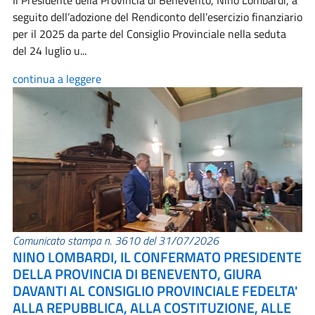
Il Presidente della Provincia di Benevento, Nino Lombardi, a
seguito dell’adozione del Rendiconto dell’esercizio finanziario
per il 2025 da parte del Consiglio Provinciale nella seduta
del 24 luglio u...
continua a leggere
Comunicato stampa n. 3610 del 31/07/2026
NINO LOMBARDI, IL CONFERMATO PRESIDENTE
DELLA PROVINCIA DI BENEVENTO, GIURA
DAVANTI AL CONSIGLIO PROVINCIALE FEDELTA'
ALLA REPUBBLICA, ALLA COSTITUZIONE, ALLE