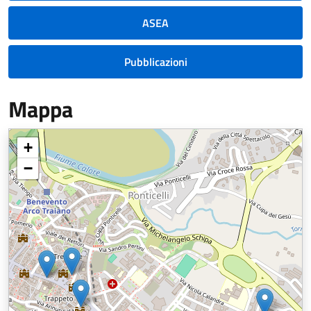
ASEA
Pubblicazioni
Mappa
+
−