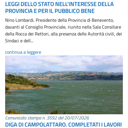
LEGGI DELLO STATO NELL'INTERESSE DELLA
PROVINCIA E PER IL PUBBLICO BENE
Nino Lombardi, Presidente della Provincia di Benevento,
davanti al Consiglio Provinciale, riunito nella Sala Consiliare
della Rocca dei Rettori, alla presenza delle Autorità civili, dei
Sindaci e dell...
continua a leggere
Comunicato stampa n. 3592 del 20/07/2026
DIGA DI CAMPOLATTARO. COMPLETATI I LAVORI