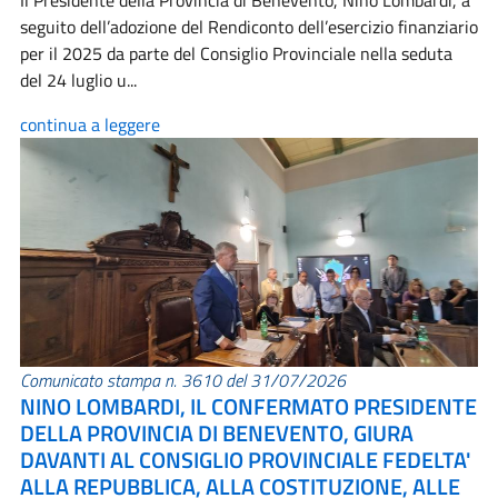
Il Presidente della Provincia di Benevento, Nino Lombardi, a
seguito dell’adozione del Rendiconto dell’esercizio finanziario
per il 2025 da parte del Consiglio Provinciale nella seduta
del 24 luglio u...
continua a leggere
Comunicato stampa n. 3610 del 31/07/2026
NINO LOMBARDI, IL CONFERMATO PRESIDENTE
DELLA PROVINCIA DI BENEVENTO, GIURA
DAVANTI AL CONSIGLIO PROVINCIALE FEDELTA'
ALLA REPUBBLICA, ALLA COSTITUZIONE, ALLE