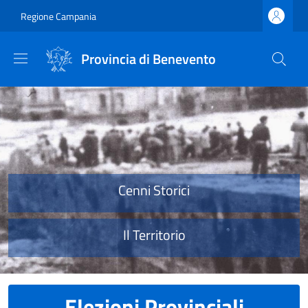
Salta al contenuto principale
Skip to footer content
Regione Campania
Provincia di Benevento
Provincia di Benevento
Cenni Storici
Il Territorio
Elezioni Provinciali