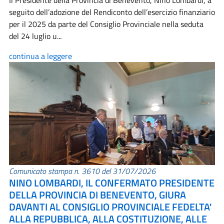
Il Presidente della Provincia di Benevento, Nino Lombardi, a
seguito dell’adozione del Rendiconto dell’esercizio finanziario
per il 2025 da parte del Consiglio Provinciale nella seduta
del 24 luglio u...
continua a leggere
Comunicato stampa n. 3610 del 31/07/2026
NINO LOMBARDI, IL CONFERMATO PRESIDENTE
DELLA PROVINCIA DI BENEVENTO, GIURA
DAVANTI AL CONSIGLIO PROVINCIALE FEDELTA'
ALLA REPUBBLICA, ALLA COSTITUZIONE, ALLE