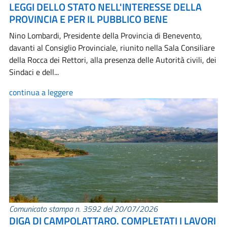
LEGGI DELLO STATO NELL'INTERESSE DELLA
PROVINCIA E PER IL PUBBLICO BENE
Nino Lombardi, Presidente della Provincia di Benevento,
davanti al Consiglio Provinciale, riunito nella Sala Consiliare
della Rocca dei Rettori, alla presenza delle Autorità civili, dei
Sindaci e dell...
continua a leggere
Comunicato stampa n. 3592 del 20/07/2026
DIGA DI CAMPOLATTARO. COMPLETATI I LAVORI