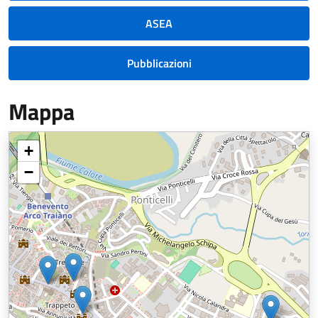
ASEA
Pubblicazioni
Mappa
+
−