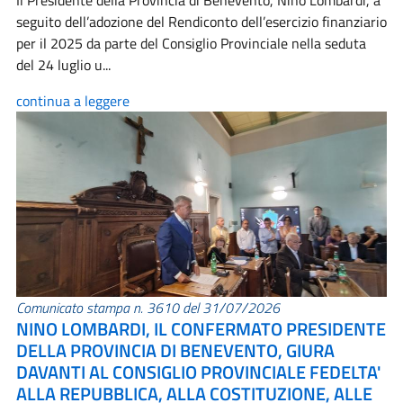
Il Presidente della Provincia di Benevento, Nino Lombardi, a
seguito dell’adozione del Rendiconto dell’esercizio finanziario
per il 2025 da parte del Consiglio Provinciale nella seduta
del 24 luglio u...
continua a leggere
Comunicato stampa n. 3610 del 31/07/2026
NINO LOMBARDI, IL CONFERMATO PRESIDENTE
DELLA PROVINCIA DI BENEVENTO, GIURA
DAVANTI AL CONSIGLIO PROVINCIALE FEDELTA'
ALLA REPUBBLICA, ALLA COSTITUZIONE, ALLE