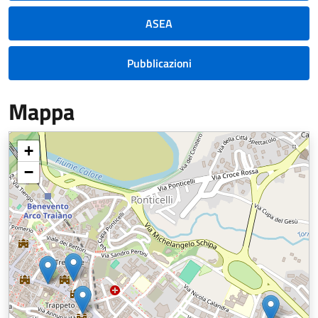
ASEA
Pubblicazioni
Mappa
+
−