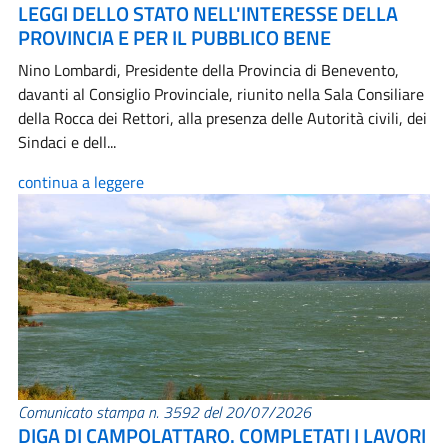
LEGGI DELLO STATO NELL'INTERESSE DELLA
PROVINCIA E PER IL PUBBLICO BENE
Nino Lombardi, Presidente della Provincia di Benevento,
davanti al Consiglio Provinciale, riunito nella Sala Consiliare
della Rocca dei Rettori, alla presenza delle Autorità civili, dei
Sindaci e dell...
continua a leggere
Comunicato stampa n. 3592 del 20/07/2026
DIGA DI CAMPOLATTARO. COMPLETATI I LAVORI