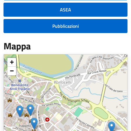
ASEA
Pubblicazioni
Mappa
+
−