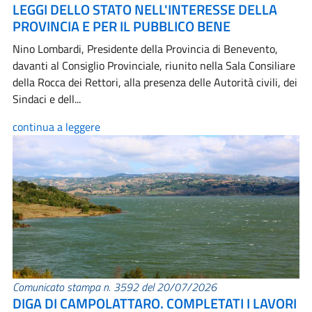
LEGGI DELLO STATO NELL'INTERESSE DELLA
PROVINCIA E PER IL PUBBLICO BENE
Nino Lombardi, Presidente della Provincia di Benevento,
davanti al Consiglio Provinciale, riunito nella Sala Consiliare
della Rocca dei Rettori, alla presenza delle Autorità civili, dei
Sindaci e dell...
continua a leggere
Comunicato stampa n. 3592 del 20/07/2026
DIGA DI CAMPOLATTARO. COMPLETATI I LAVORI