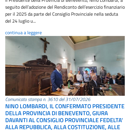
Il Presidente della Provincia di Benevento, Nino Lombardi, a
seguito dell’adozione del Rendiconto dell’esercizio finanziario
per il 2025 da parte del Consiglio Provinciale nella seduta
del 24 luglio u...
continua a leggere
Comunicato stampa n. 3610 del 31/07/2026
NINO LOMBARDI, IL CONFERMATO PRESIDENTE
DELLA PROVINCIA DI BENEVENTO, GIURA
DAVANTI AL CONSIGLIO PROVINCIALE FEDELTA'
ALLA REPUBBLICA, ALLA COSTITUZIONE, ALLE