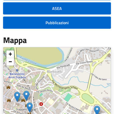
ASEA
Pubblicazioni
Mappa
+
−