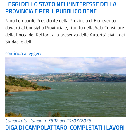
LEGGI DELLO STATO NELL'INTERESSE DELLA
PROVINCIA E PER IL PUBBLICO BENE
Nino Lombardi, Presidente della Provincia di Benevento,
davanti al Consiglio Provinciale, riunito nella Sala Consiliare
della Rocca dei Rettori, alla presenza delle Autorità civili, dei
Sindaci e dell...
continua a leggere
Comunicato stampa n. 3592 del 20/07/2026
DIGA DI CAMPOLATTARO. COMPLETATI I LAVORI