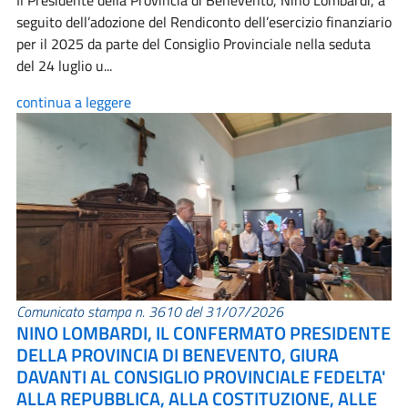
Il Presidente della Provincia di Benevento, Nino Lombardi, a
seguito dell’adozione del Rendiconto dell’esercizio finanziario
per il 2025 da parte del Consiglio Provinciale nella seduta
del 24 luglio u...
continua a leggere
Comunicato stampa n. 3610 del 31/07/2026
NINO LOMBARDI, IL CONFERMATO PRESIDENTE
DELLA PROVINCIA DI BENEVENTO, GIURA
DAVANTI AL CONSIGLIO PROVINCIALE FEDELTA'
ALLA REPUBBLICA, ALLA COSTITUZIONE, ALLE