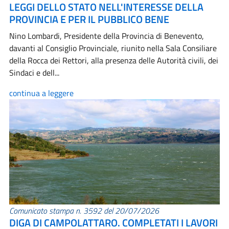
LEGGI DELLO STATO NELL'INTERESSE DELLA
PROVINCIA E PER IL PUBBLICO BENE
Nino Lombardi, Presidente della Provincia di Benevento,
davanti al Consiglio Provinciale, riunito nella Sala Consiliare
della Rocca dei Rettori, alla presenza delle Autorità civili, dei
Sindaci e dell...
continua a leggere
Comunicato stampa n. 3592 del 20/07/2026
DIGA DI CAMPOLATTARO. COMPLETATI I LAVORI