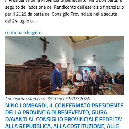
Il Presidente della Provincia di Benevento, Nino Lombardi, a
seguito dell’adozione del Rendiconto dell’esercizio finanziario
per il 2025 da parte del Consiglio Provinciale nella seduta
del 24 luglio u...
continua a leggere
Comunicato stampa n. 3610 del 31/07/2026
NINO LOMBARDI, IL CONFERMATO PRESIDENTE
DELLA PROVINCIA DI BENEVENTO, GIURA
DAVANTI AL CONSIGLIO PROVINCIALE FEDELTA'
ALLA REPUBBLICA, ALLA COSTITUZIONE, ALLE