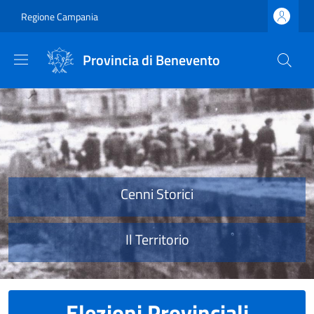
Salta al contenuto principale
Skip to footer content
Regione Campania
Provincia di Benevento
Provincia di Benevento
Cenni Storici
Il Territorio
Elezioni Provinciali