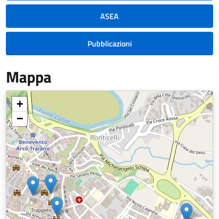
ASEA
Pubblicazioni
Mappa
+
−