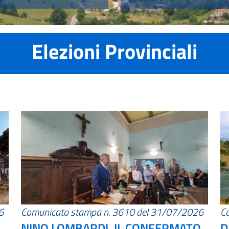
Elezioni Provinciali
6
Comunicato stampa n. 3610 del 31/07/2026
C
NINO LOMBARDI, IL CONFERMATO
D