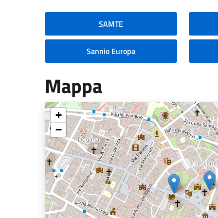
SAMTE
Sannio Europa
Mappa
+
−