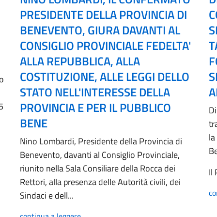
PRESIDENTE DELLA PROVINCIA DI
C
BENEVENTO, GIURA DAVANTI AL
S
CONSIGLIO PROVINCIALE FEDELTA'
T
ALLA REPUBBLICA, ALLA
F
COSTITUZIONE, ALLE LEGGI DELLO
S
no
STATO NELL'INTERESSE DELLA
A
PROVINCIA E PER IL PUBBLICO
5
Di
BENE
tr
la
Nino Lombardi, Presidente della Provincia di
B
Benevento, davanti al Consiglio Provinciale,
riunito nella Sala Consiliare della Rocca dei
Il
Rettori, alla presenza delle Autorità civili, dei
co
Sindaci e dell...
continua a leggere