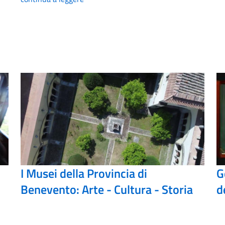
I Musei della Provincia di
G
Benevento: Arte - Cultura - Storia
d