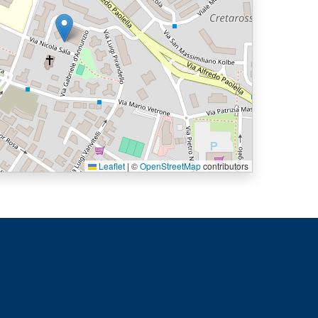
Leaflet
|
©
OpenStreetMap
contributors