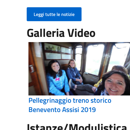
Leggi tutte le notizie
Galleria Video
Pellegrinaggio treno storico
Benevento Assisi 2019
Istanze/Modulistica