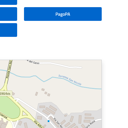
PagoPA