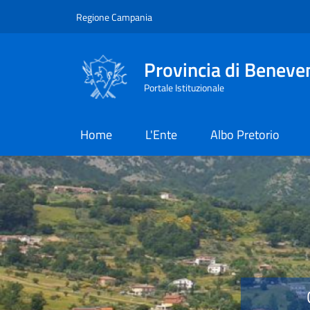
Salta al contenuto principale
Skip to footer content
Regione Campania
Provincia di Beneve
Portale Istituzionale
Home
L'Ente
Albo Pretorio
Provincia di Benevent