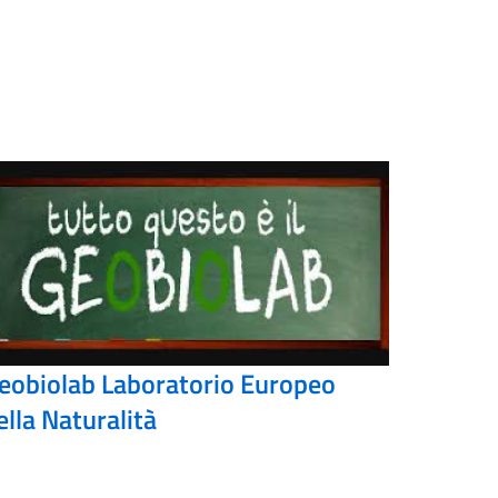
eobiolab Laboratorio Europeo
ella Naturalità