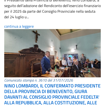
Il Presidente della Provincia di Benevento, Nino Lombardi, a
seguito dell’adozione del Rendiconto dell’esercizio finanziario
per il 2025 da parte del Consiglio Provinciale nella seduta
del 24 luglio u...
continua a leggere
Comunicato stampa n. 3610 del 31/07/2026
NINO LOMBARDI, IL CONFERMATO PRESIDENTE
DELLA PROVINCIA DI BENEVENTO, GIURA
DAVANTI AL CONSIGLIO PROVINCIALE FEDELTA'
ALLA REPUBBLICA, ALLA COSTITUZIONE, ALLE