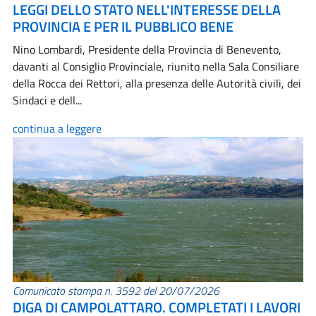
LEGGI DELLO STATO NELL'INTERESSE DELLA
PROVINCIA E PER IL PUBBLICO BENE
Nino Lombardi, Presidente della Provincia di Benevento,
davanti al Consiglio Provinciale, riunito nella Sala Consiliare
della Rocca dei Rettori, alla presenza delle Autorità civili, dei
Sindaci e dell...
continua a leggere
Comunicato stampa n. 3592 del 20/07/2026
DIGA DI CAMPOLATTARO. COMPLETATI I LAVORI