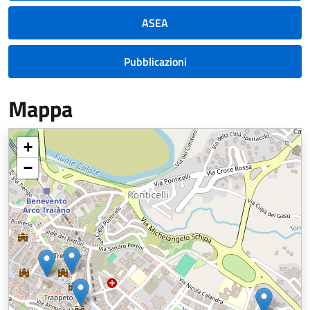
ASEA
Pubblicazioni
Mappa
+
−