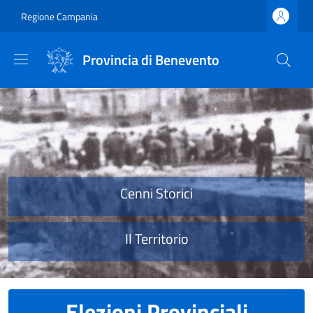
Salta al contenuto principale
Skip to footer content
Regione Campania
Provincia di Benevento
Provincia di Benevento
Cenni Storici
Il Territorio
Elezioni Provinciali