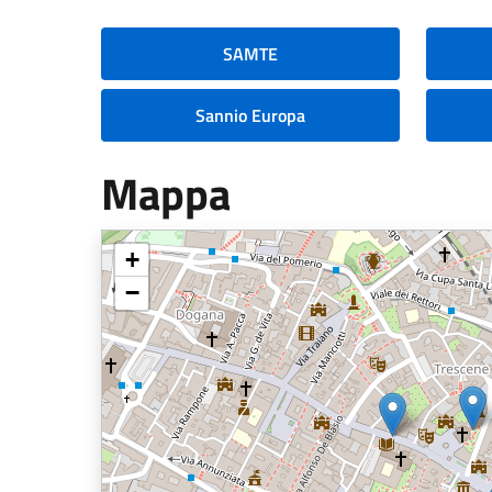
SAMTE
Sannio Europa
Mappa
+
−