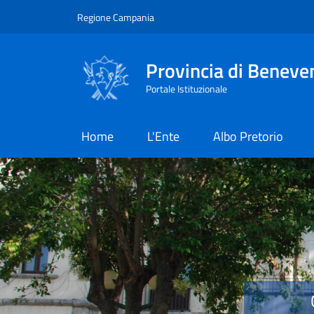
Salta al contenuto principale
Skip to footer content
Regione Campania
Provincia di Beneve
Portale Istituzionale
Home
L'Ente
Albo Pretorio
Provincia di Benevent