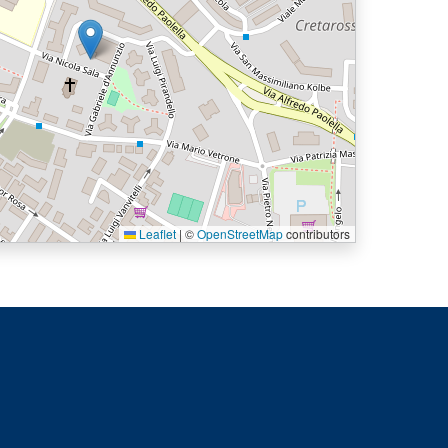
Leaflet
|
©
OpenStreetMap
contributors