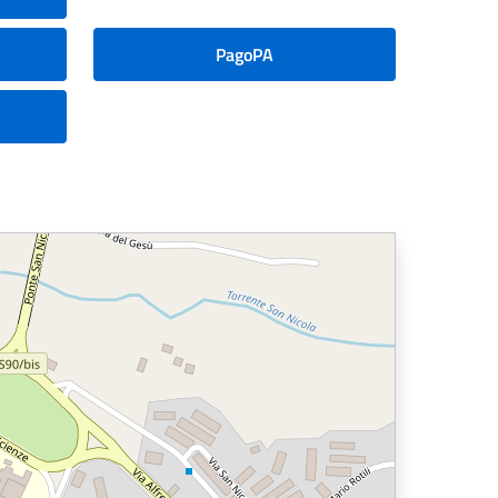
PagoPA