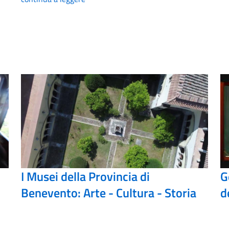
I Musei della Provincia di
G
Benevento: Arte - Cultura - Storia
d