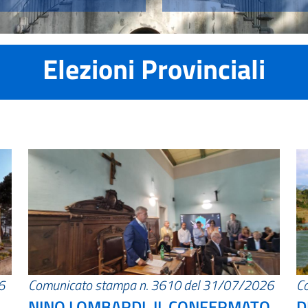
Elezioni Provinciali
6
Comunicato stampa n. 3610 del 31/07/2026
C
NINO LOMBARDI, IL CONFERMATO
D