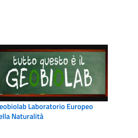
eobiolab Laboratorio Europeo
ella Naturalità