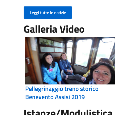
Leggi tutte le notizie
Galleria Video
Pellegrinaggio treno storico
Benevento Assisi 2019
Istanze/Modulistica