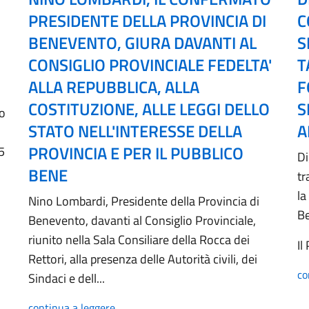
PRESIDENTE DELLA PROVINCIA DI
C
BENEVENTO, GIURA DAVANTI AL
S
CONSIGLIO PROVINCIALE FEDELTA'
T
ALLA REPUBBLICA, ALLA
F
COSTITUZIONE, ALLE LEGGI DELLO
S
no
STATO NELL'INTERESSE DELLA
A
PROVINCIA E PER IL PUBBLICO
5
Di
BENE
tr
la
Nino Lombardi, Presidente della Provincia di
B
Benevento, davanti al Consiglio Provinciale,
riunito nella Sala Consiliare della Rocca dei
Il
Rettori, alla presenza delle Autorità civili, dei
co
Sindaci e dell...
continua a leggere