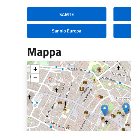
SAMTE
Sannio Europa
Mappa
+
−