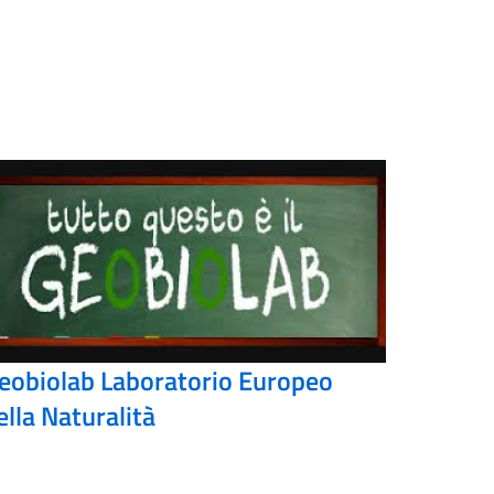
eobiolab Laboratorio Europeo
ella Naturalità