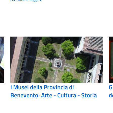
I Musei della Provincia di
G
Benevento: Arte - Cultura - Storia
d