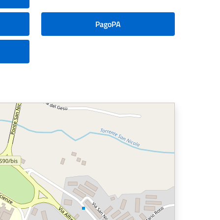
PagoPA