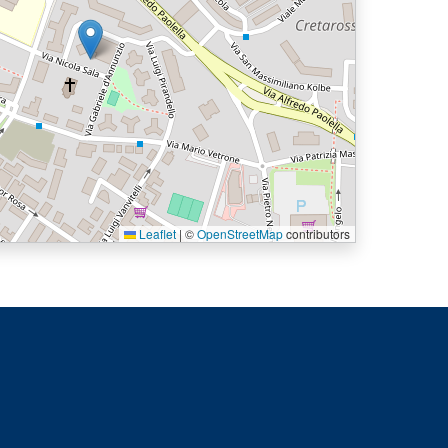
Leaflet
|
©
OpenStreetMap
contributors