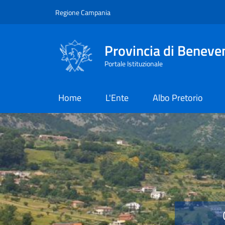
Salta al contenuto principale
Skip to footer content
Regione Campania
Provincia di Beneve
Portale Istituzionale
Home
L'Ente
Albo Pretorio
Provincia di Benevent