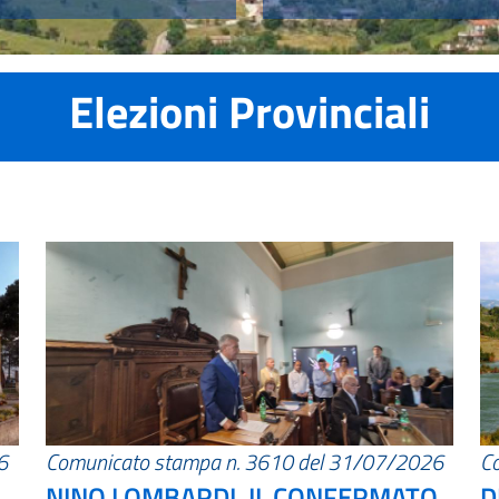
Elezioni Provinciali
6
Comunicato stampa n. 3610 del 31/07/2026
C
NINO LOMBARDI, IL CONFERMATO
D