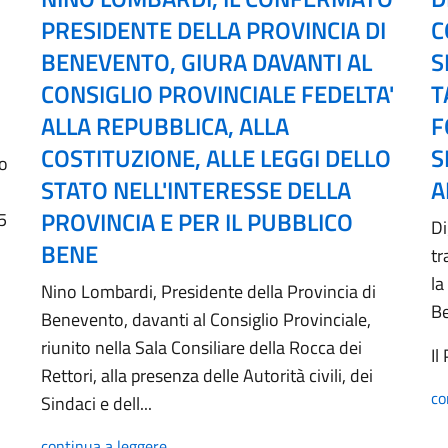
PRESIDENTE DELLA PROVINCIA DI
C
BENEVENTO, GIURA DAVANTI AL
S
CONSIGLIO PROVINCIALE FEDELTA'
T
ALLA REPUBBLICA, ALLA
F
COSTITUZIONE, ALLE LEGGI DELLO
S
no
STATO NELL'INTERESSE DELLA
A
PROVINCIA E PER IL PUBBLICO
5
Di
BENE
tr
la
Nino Lombardi, Presidente della Provincia di
B
Benevento, davanti al Consiglio Provinciale,
riunito nella Sala Consiliare della Rocca dei
Il
Rettori, alla presenza delle Autorità civili, dei
co
Sindaci e dell...
continua a leggere