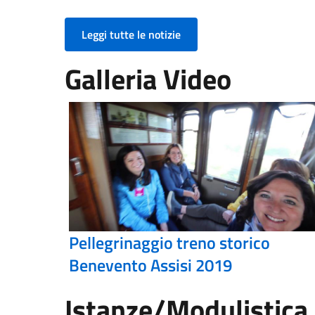
Leggi tutte le notizie
Galleria Video
Pellegrinaggio treno storico
Benevento Assisi 2019
Istanze/Modulistica