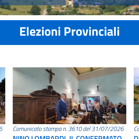
Elezioni Provinciali
6
Comunicato stampa n. 3610 del 31/07/2026
C
NINO LOMBARDI, IL CONFERMATO
D