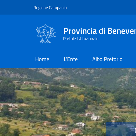
Salta al contenuto principale
Skip to footer content
Regione Campania
Provincia di Beneve
Portale Istituzionale
Home
L'Ente
Albo Pretorio
Provincia di Benevent