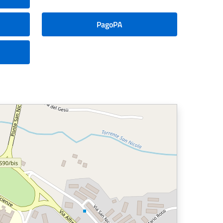
PagoPA