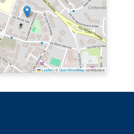
Leaflet
|
©
OpenStreetMap
contributors