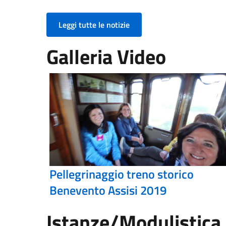
Leggi tutte le notizie
Galleria Video
Pellegrinaggio treno storico
Benevento Assisi 2019
Istanze/Modulistica