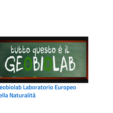
eobiolab Laboratorio Europeo
ella Naturalità