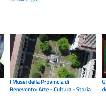
I Musei della Provincia di
G
Benevento: Arte - Cultura - Storia
d