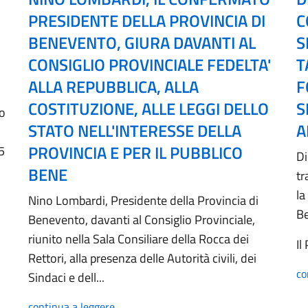
PRESIDENTE DELLA PROVINCIA DI
C
BENEVENTO, GIURA DAVANTI AL
S
CONSIGLIO PROVINCIALE FEDELTA'
T
ALLA REPUBBLICA, ALLA
F
COSTITUZIONE, ALLE LEGGI DELLO
S
no
STATO NELL'INTERESSE DELLA
A
PROVINCIA E PER IL PUBBLICO
5
Di
BENE
tr
la
Nino Lombardi, Presidente della Provincia di
B
Benevento, davanti al Consiglio Provinciale,
riunito nella Sala Consiliare della Rocca dei
Il
Rettori, alla presenza delle Autorità civili, dei
co
Sindaci e dell...
continua a leggere