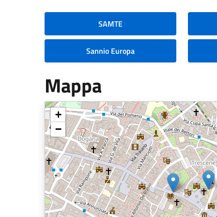
SAMTE
Sannio Europa
Mappa
+
−