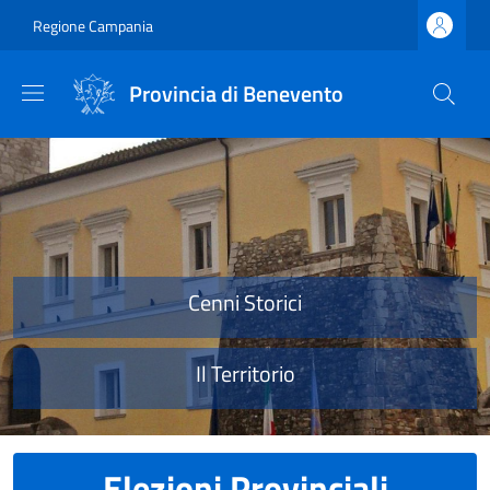
Salta al contenuto principale
Skip to footer content
Regione Campania
Provincia di Benevento
Provincia di Benevento
Cenni Storici
Il Territorio
Elezioni Provinciali