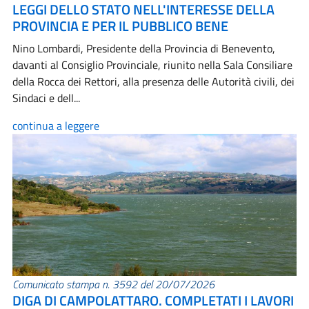
LEGGI DELLO STATO NELL'INTERESSE DELLA
PROVINCIA E PER IL PUBBLICO BENE
Nino Lombardi, Presidente della Provincia di Benevento,
davanti al Consiglio Provinciale, riunito nella Sala Consiliare
della Rocca dei Rettori, alla presenza delle Autorità civili, dei
Sindaci e dell...
continua a leggere
Comunicato stampa n. 3592 del 20/07/2026
DIGA DI CAMPOLATTARO. COMPLETATI I LAVORI