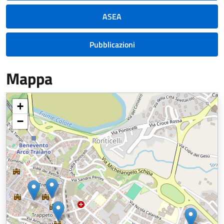
ASEA
Pubblicazioni
Mappa
+
−