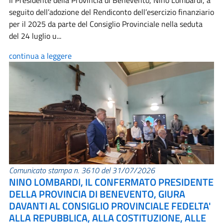
Il Presidente della Provincia di Benevento, Nino Lombardi, a
seguito dell’adozione del Rendiconto dell’esercizio finanziario
per il 2025 da parte del Consiglio Provinciale nella seduta
del 24 luglio u...
continua a leggere
Comunicato stampa n. 3610 del 31/07/2026
NINO LOMBARDI, IL CONFERMATO PRESIDENTE
DELLA PROVINCIA DI BENEVENTO, GIURA
DAVANTI AL CONSIGLIO PROVINCIALE FEDELTA'
ALLA REPUBBLICA, ALLA COSTITUZIONE, ALLE