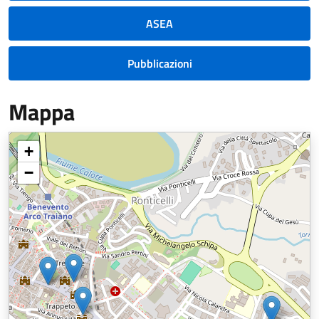
ASEA
Pubblicazioni
Mappa
+
−