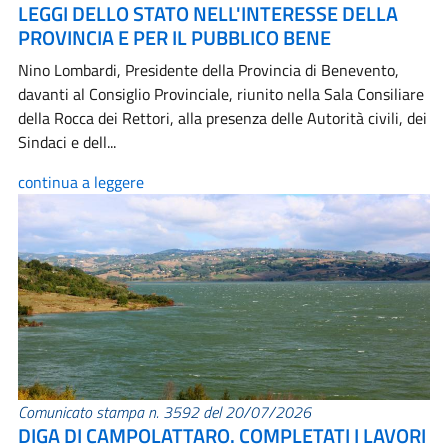
LEGGI DELLO STATO NELL'INTERESSE DELLA
PROVINCIA E PER IL PUBBLICO BENE
Nino Lombardi, Presidente della Provincia di Benevento,
davanti al Consiglio Provinciale, riunito nella Sala Consiliare
della Rocca dei Rettori, alla presenza delle Autorità civili, dei
Sindaci e dell...
continua a leggere
Comunicato stampa n. 3592 del 20/07/2026
DIGA DI CAMPOLATTARO. COMPLETATI I LAVORI