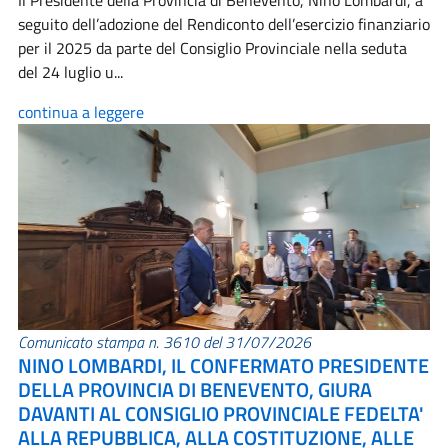
Il Presidente della Provincia di Benevento, Nino Lombardi, a
seguito dell’adozione del Rendiconto dell’esercizio finanziario
per il 2025 da parte del Consiglio Provinciale nella seduta
del 24 luglio u...
continua a leggere
Comunicato stampa n. 3610 del 31/07/2026
NINO LOMBARDI, IL CONFERMATO PRESIDENTE
DELLA PROVINCIA DI BENEVENTO, GIURA
DAVANTI AL CONSIGLIO PROVINCIALE FEDELTA'
ALLA REPUBBLICA, ALLA COSTITUZIONE, ALLE