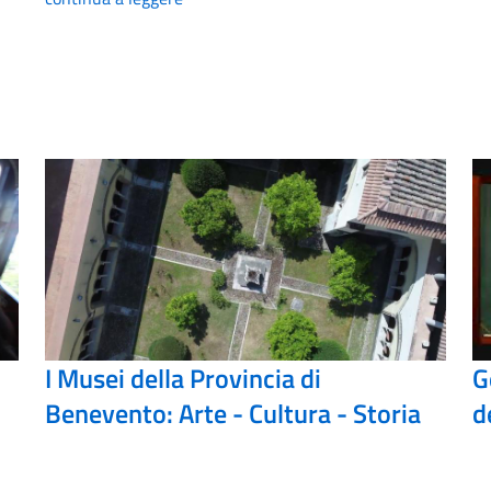
I Musei della Provincia di
G
Benevento: Arte - Cultura - Storia
d