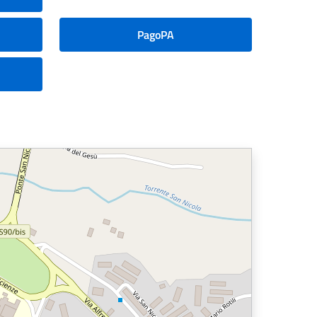
PagoPA