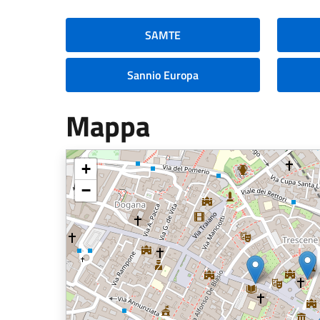
SAMTE
Sannio Europa
Mappa
+
−