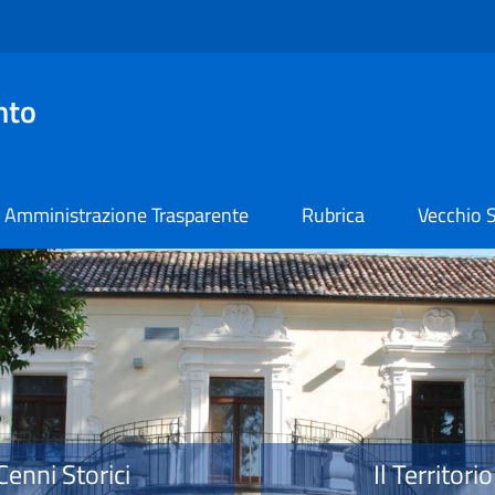
nto
Amministrazione Trasparente
Rubrica
Vecchio S
o
Cenni Storici
Il Territorio