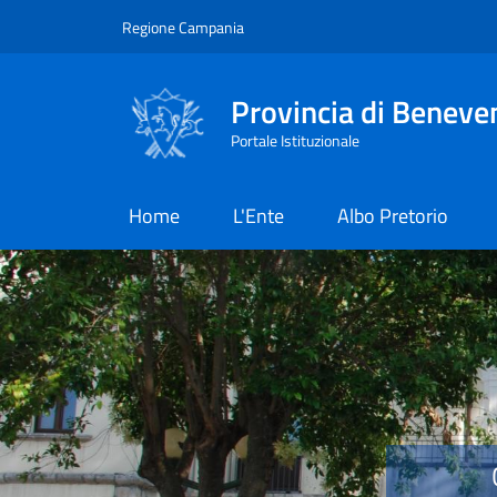
Salta al contenuto principale
Skip to footer content
Regione Campania
Provincia di Beneve
Portale Istituzionale
Home
L'Ente
Albo Pretorio
Provincia di Benevent