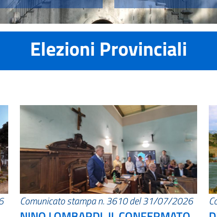
Elezioni Provinciali
6
Comunicato stampa n. 3610 del 31/07/2026
C
NINO LOMBARDI, IL CONFERMATO
D