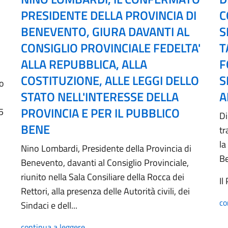
PRESIDENTE DELLA PROVINCIA DI
C
BENEVENTO, GIURA DAVANTI AL
S
CONSIGLIO PROVINCIALE FEDELTA'
T
ALLA REPUBBLICA, ALLA
F
COSTITUZIONE, ALLE LEGGI DELLO
S
no
STATO NELL'INTERESSE DELLA
A
PROVINCIA E PER IL PUBBLICO
5
Di
BENE
tr
la
Nino Lombardi, Presidente della Provincia di
B
Benevento, davanti al Consiglio Provinciale,
riunito nella Sala Consiliare della Rocca dei
Il
Rettori, alla presenza delle Autorità civili, dei
co
Sindaci e dell...
continua a leggere