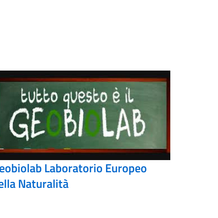
eobiolab Laboratorio Europeo
ella Naturalità