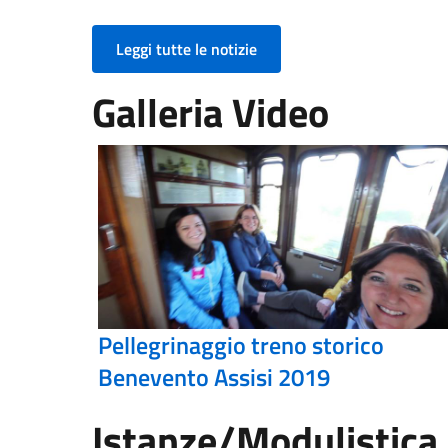
Leggi tutte le notizie
Galleria Video
Pellegrinaggio treno storico
Benevento Assisi 2019
Istanze/Modulistica