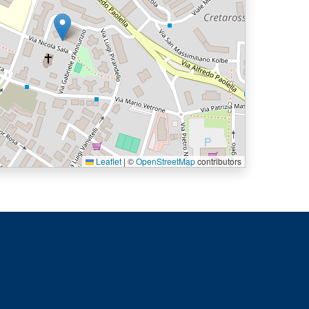
Leaflet
|
©
OpenStreetMap
contributors